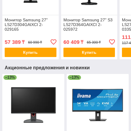
Монитор Samsung 27"
Монитор Samsung 27" S3
Мон
LS27D304GAIXCI 2-
LS27D364GAIXCI 2-
LS27
029165
025972
033
111
57 389
60 409
₸
₸
60 990 ₸
65 300 ₸
117 4
Купить
Купить
Акционные предложения и новинки
–13%
–13%