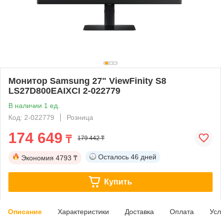
Монитор Samsung 27" ViewFinity S8
LS27D800EAIXCI 2-022779
В наличии 1 ед.
Код: 2-022779
Розница
174 649
₸
179 442 ₸
Осталось
46 дней
Экономия
4793 ₸
Купить
Описание
Характеристики
Доставка
Оплата
Усл