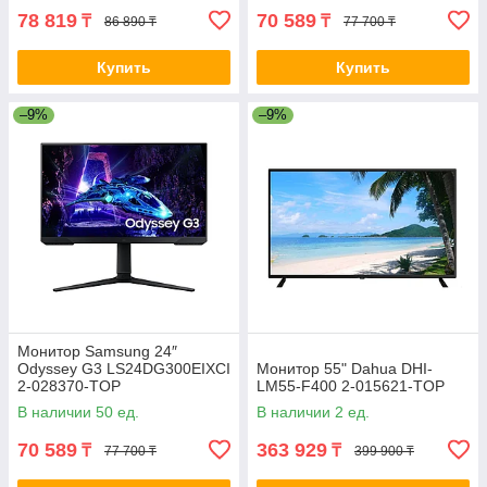
78 819
70 589
₸
₸
86 890 ₸
77 700 ₸
Купить
Купить
–9%
–9%
Монитор Samsung 24″
Odyssey G3 LS24DG300EIXCI
Монитор 55" Dahua DHI-
2-028370-TOP
LM55-F400 2-015621-TOP
В наличии 50 ед.
В наличии 2 ед.
70 589
363 929
₸
₸
77 700 ₸
399 900 ₸