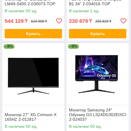
LM49-S400 2-030073-TOP
B1 34" 2-034016-TOP
В наличии 50 ед.
В наличии 1 ед.
544 129
230 879
₸
₸
620 990 ₸
255 829 ₸
Купить
Купить
–9%
–9%
Монитор Samsung 24″
Монитор 27" XG Crimson X
Odyssey G3 LS24DG302EIXCI
165HZ 2-012817
2-024037
В наличии 50 ед.
В наличии 50 ед.