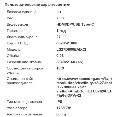
Пользовательские характеристики
Базовая единица
шт
Вес
7.90
Видеовыход
HDMI/DP/USB Type-C
Гарантия
1 год
Диагональ экрана
27"
Код ТН ВЭД
8528521000
Модель
LS27D800EAIXCI
Объём
0.06
Разрешение экрана
3840х2160 (4K)
Соотношение сторон
16:9
экрана
Ссылка на сайт
https://www.samsung.com/kz_ru/m
производителя
resolution/viewfinity-s8-27-inch
ls27d800eaixci/?
srsltid=AfmBOorTETU07I26CEO3
FIg6vjQPVw2f
Тип матрицы экрана
IPS
Угол обзора
178/178°
Частота обновления
60 Гц