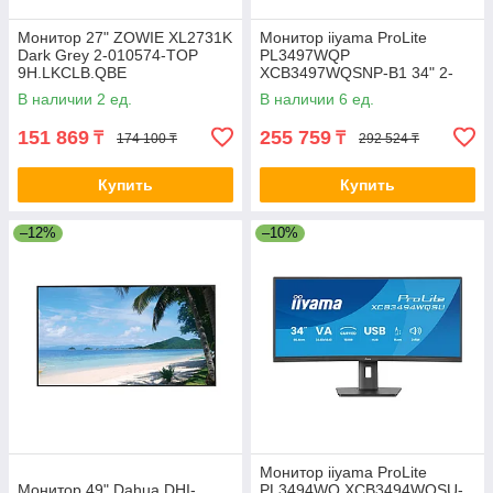
Монитор 27" ZOWIE XL2731K
Монитор iiyama ProLite
Dark Grey 2-010574-TOP
PL3497WQP
9H.LKCLB.QBE
XCB3497WQSNP-B1 34" 2-
034017-TOP
В наличии 2 ед.
В наличии 6 ед.
151 869
255 759
₸
₸
174 100 ₸
292 524 ₸
Купить
Купить
–12%
–10%
Монитор iiyama ProLite
Монитор 49" Dahua DHI-
PL3494WQ XCB3494WQSU-