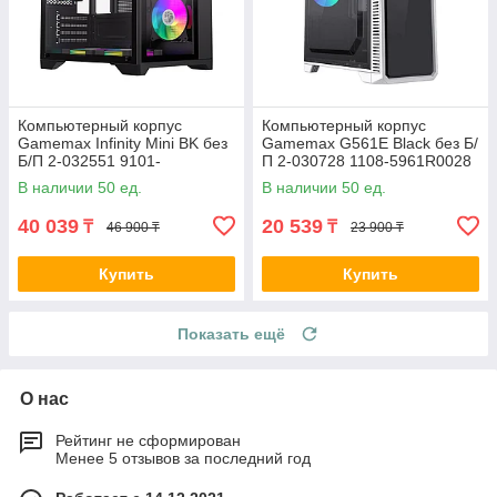
Компьютерный корпус
Компьютерный корпус
Gamemax Infinity Mini BK без
Gamemax G561E Black без Б/
Б/П 2-032551 9101-
П 2-030728 1108-5961R0028
0000R0191
В наличии 50 ед.
В наличии 50 ед.
40 039
20 539
₸
₸
46 900 ₸
23 900 ₸
Купить
Купить
Показать ещё
О нас
Рейтинг не сформирован
Менее 5 отзывов за последний год