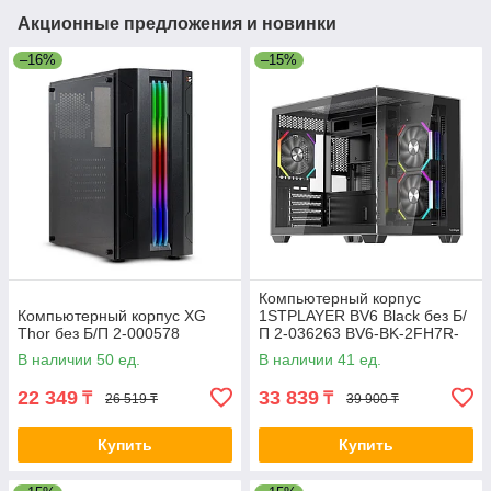
Акционные предложения и новинки
–16%
–15%
Компьютерный корпус
Компьютерный корпус XG
1STPLAYER BV6 Black без Б/
Thor без Б/П 2-000578
П 2-036263 BV6-BK-2FH7R-
1FH7
В наличии 50 ед.
В наличии 41 ед.
22 349
33 839
₸
₸
26 519 ₸
39 900 ₸
Купить
Купить