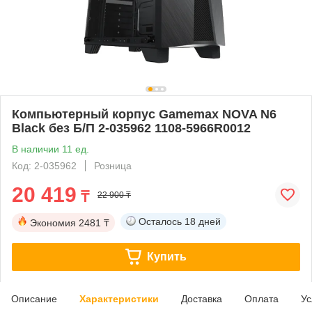
Компьютерный корпус Gamemax NOVA N6
Black без Б/П 2-035962 1108-5966R0012
В наличии 11 ед.
Код: 2-035962
Розница
20 419
₸
22 900 ₸
Осталось
18 дней
Экономия
2481 ₸
Купить
Описание
Характеристики
Доставка
Оплата
Ус