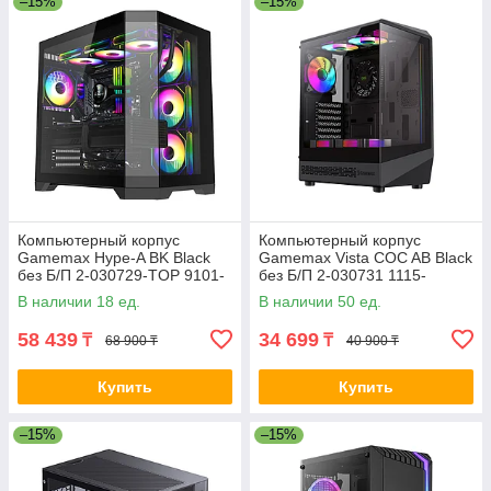
–15%
–15%
Компьютерный корпус
Компьютерный корпус
Gamemax Hype-A BK Black
Gamemax Vista COC AB Black
без Б/П 2-030729-TOP 9101-
без Б/П 2-030731 1115-
0000R0165
3806R0004
В наличии 18 ед.
В наличии 50 ед.
58 439
34 699
₸
₸
68 900 ₸
40 900 ₸
Купить
Купить
–15%
–15%