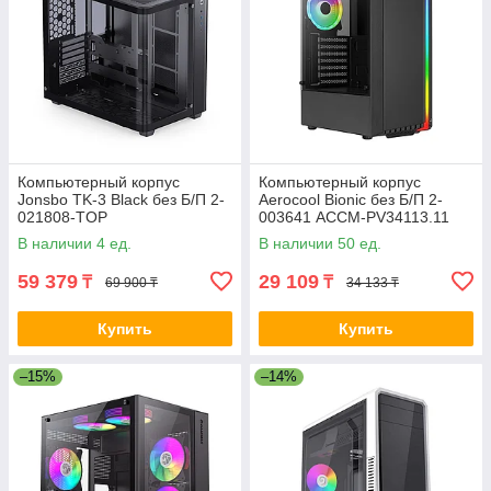
Компьютерный корпус
Компьютерный корпус
Jonsbo TK-3 Black без Б/П 2-
Aerocool Bionic без Б/П 2-
021808-TOP
003641 ACCM-PV34113.11
В наличии 4 ед.
В наличии 50 ед.
59 379
29 109
₸
₸
69 900 ₸
34 133 ₸
Купить
Купить
–15%
–14%