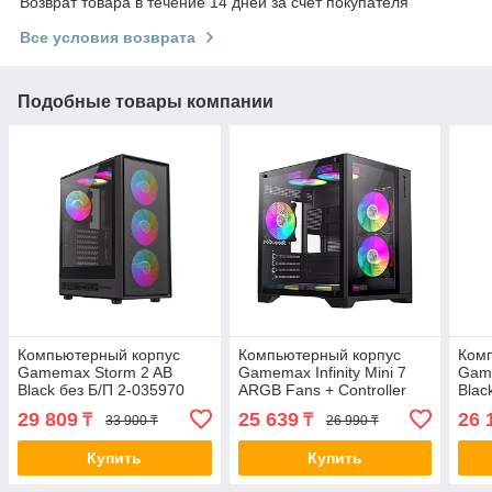
Возврат товара в течение 14 дней за счет покупателя
Все условия возврата
Подобные товары компании
Компьютерный корпус
Компьютерный корпус
Ком
Gamemax Storm 2 AB
Gamemax Infinity Mini 7
Gam
Black без Б/П 2-035970
ARGB Fans + Controller
Blac
1115-3803R0006
Black без Б/П 2-033076
111
29 809
25 639
26 
₸
₸
33 900 ₸
26 990 ₸
9101-0000R0209
Купить
Купить