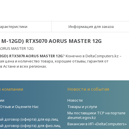
арактеристики
Информация для заказа
 M-12GD) RTX5070 AORUS MASTER 12G
 AORUS MASTER 12G
2GD) RTX5070 AORUS MASTER 12G
? Конечно в DeltaComputers.kz –
я цена и количество товара, хорошие отзывы, гарантия от
в Астане и всех регионах.
й компании
Новости и события
ии
Новости
 Отзыв и Оцените Нас
Товары и услуги
Мы поставщики ТСР на портале
aleumet.egov.kz
й договор (оферта) для юр.лиц
Вакансии в ИП «DeltaComputers»
й договор (оферта) для физ.лиц