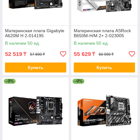
Материнская плата Gigabyte
Материнская плата ASRock
A620M H 2-014195
B650M-H/M.2+ 2-023005
В наличии 50 ед.
В наличии 50 ед.
52 519
55 629
₸
₸
57 890 ₸
60 990 ₸
Купить
Купить
–9%
–9%