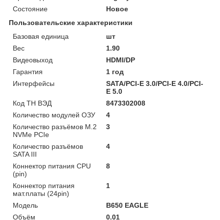
Состояние
Новое
Пользовательские характеристики
Базовая единица
шт
Вес
1.90
Видеовыход
HDMI/DP
Гарантия
1 год
Интерфейсы
SATA/PCI-E 3.0/PCI-E 4.0/PCI-
E 5.0
Код ТН ВЭД
8473302008
Количество модулей ОЗУ
4
Количество разъёмов M.2
3
NVMe PCIe
Количество разъёмов
4
SATA III
Коннектор питания CPU
8
(pin)
Коннектор питания
1
мат.платы (24pin)
Модель
B650 EAGLE
Объём
0.01