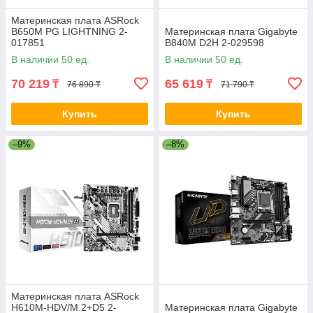
Материнская плата ASRock
B650M PG LIGHTNING 2-
Материнская плата Gigabyte
017851
B840M D2H 2-029598
В наличии 50 ед.
В наличии 50 ед.
70 219
65 619
₸
₸
76 890 ₸
71 790 ₸
Купить
Купить
–9%
–8%
Материнская плата ASRock
H610M-HDV/M.2+D5 2-
Материнская плата Gigabyte