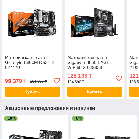
Материнская плата
Материнская плата
Мате
Gigabyte B860M DS3H 2-
Gigabyte B850 EAGLE
Giga
027470
WIFI6E 2-029838
2-02
126 139
121
₸
99 379
₸
104 590 ₸
134 690 ₸
126 5
Купить
Купить
Акционные предложения и новинки
–18%
–9%