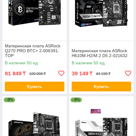
Материнская плата ASRock
Q270 PRO BTC+ 2-006391-
Материнская плата ASRock
TOP
H610M-H2/M.2 D5 2-021632
В наличии 50 ед.
В наличии 50 ед.
81 849
39 149
₸
₸
100 000 ₸
43 190 ₸
Купить
Купить
–9%
–9%