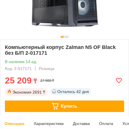
Компьютерный корпус Zalman N5 OF Black
без Б/П 2-017171
В наличии 14 ед.
Код: 2-017171
Розница
25 209
₸
27 900 ₸
Осталось
42 дня
Экономия
2691 ₸
Купить
Описание
Характеристики
Доставка
Оплата
Усл