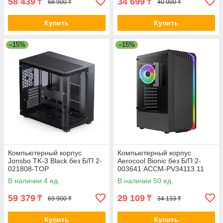
58 439
34 699
₸
₸
68 900 ₸
40 900 ₸
Купить
Купить
–15%
–15%
Компьютерный корпус
Компьютерный корпус
Jonsbo TK-3 Black без Б/П 2-
Aerocool Bionic без Б/П 2-
021808-TOP
003641 ACCM-PV34113.11
В наличии 4 ед.
В наличии 50 ед.
59 379
29 109
₸
₸
69 900 ₸
34 133 ₸
Купить
Купить