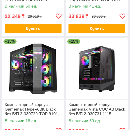
1FH7
В наличии 50 ед.
В наличии 41 ед.
22 349
33 839
₸
₸
26 519 ₸
39 900 ₸
Купить
Купить
–15%
–15%
Компьютерный корпус
Компьютерный корпус
Gamemax Hype-A BK Black
Gamemax Vista COC AB Black
без Б/П 2-030729-TOP 9101-
без Б/П 2-030731 1115-
0000R0165
3806R0004
В наличии 18 ед.
В наличии 50 ед.