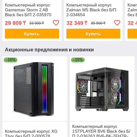
Компьютерный корпус
Компьютерный корпус
Ком
Gamemax Storm 2 AB
Zalman M5 Black без Б/П
Zalm
Black без Б/П 2-035970
2-034654
без 
1115-3803R0006
29 809
32 349
32 
₸
₸
33 900 ₸
35 900 ₸
Купить
Купить
Акционные предложения и новинки
–16%
–15%
Компьютерный корпус
Компьютерный корпус XG
1STPLAYER BV6 Black без Б/
Thor без Б/П 2-000578
П 2-036263 BV6-BK-2FH7R-