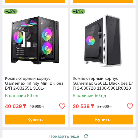
–15%
–14%
Компьютерный корпус
Компьютерный корпус
Gamemax Infinity Mini BK без
Gamemax G561E Black без Б/
Б/П 2-032551 9101-
П 2-030728 1108-5961R0028
0000R0191
В наличии 50 ед.
В наличии 50 ед.
40 039
20 539
₸
₸
46 900 ₸
23 900 ₸
Купить
Купить
Показать ещё