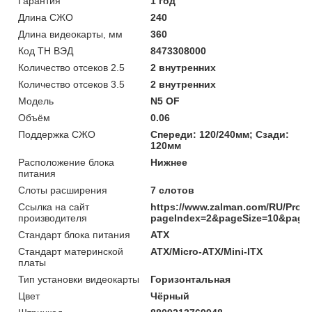
Гарантия
1 год
Длина СЖО
240
Длина видеокарты, мм
360
Код ТН ВЭД
8473308000
Количество отсеков 2.5
2 внутренних
Количество отсеков 3.5
2 внутренних
Модель
N5 OF
Объём
0.06
Поддержка СЖО
Спереди: 120/240мм; Сзади:
120мм
Расположение блока
Нижнее
питания
Слоты расширения
7 слотов
Ссылка на сайт
https://www.zalman.com/RU/Produ
производителя
pageIndex=2&pageSize=10&pageU
Стандарт блока питания
ATX
Стандарт материнской
ATX/Micro-ATX/Mini-ITX
платы
Тип установки видеокарты
Горизонтальная
Цвет
Чёрный