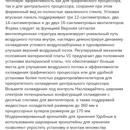
тепловую эффективность как для графического процессора,
так и для центрального процессора, сохраняя при этом
фирменный вид из полностью закаленного стекла. Угловая
впускная панель поддерживает три 12-сантиметровых, два
14-сантиметровых и до двух 16-сантиметровых вентиляторов.
Форма следует за функцией Верхняя сетчатая
вентиляционная структура визуализирует уникальный путь
воздушного потока внутри, наглядно демонстрируя динамику
охлаждения углового воздухозаборника и одновременно
улучшая верхний воздушный поток. Регулируемый механизм
положения материнской платы V1 предлагает два положения
установки материнской платы, что обеспечивает больше
места для улучшения воздушного потока и эффективности
охлаждения графического процессора или для удобной
установки более толстых радиаторов/вентиляторов для
приоритетного охлаждения центрального процессора.
Возьмите охлаждение под контроль Наслаждайтесь широким
спектром потенциальных конфигураций охлаждения с
десятью слотами для вентиляторов, а также поддержкой
жидкостных охладителей размером до 360 мм и
процессорных кулеров размером до 170 мм.
Модернизированный кронштейн для хранения Удобные в
использовании шарнирные кронштейны для хранения
позволяют упростить установку и монтаж множества