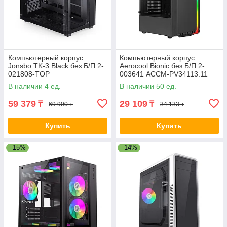
Компьютерный корпус
Компьютерный корпус
Jonsbo TK-3 Black без Б/П 2-
Aerocool Bionic без Б/П 2-
021808-TOP
003641 ACCM-PV34113.11
В наличии 4 ед.
В наличии 50 ед.
59 379
29 109
₸
₸
69 900 ₸
34 133 ₸
Купить
Купить
–15%
–14%