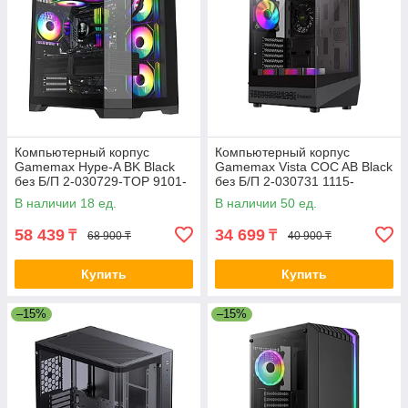
Компьютерный корпус
Компьютерный корпус
Gamemax Hype-A BK Black
Gamemax Vista COC AB Black
без Б/П 2-030729-TOP 9101-
без Б/П 2-030731 1115-
0000R0165
3806R0004
В наличии 18 ед.
В наличии 50 ед.
58 439
34 699
₸
₸
68 900 ₸
40 900 ₸
Купить
Купить
–15%
–15%