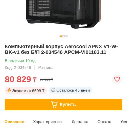
Компьютерный корпус Aerocool APNX V1-W-
BK-v1 без Б/П 2-034546 APCM-VI01103.11
В наличии 10 ед.
Код: 2-034546
Розница
80 829
₸
87 528 ₸
Осталось
45 дней
Экономия
6699 ₸
Купить
Описание
Характеристики
Доставка
Оплата
Усл