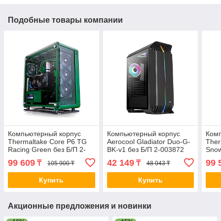
Подобные товары компании
Компьютерный корпус
Компьютерный корпус
Ком
Thermaltake Core P6 TG
Aerocool Gladiator Duo-G-
Ther
Racing Green без Б/П 2-
BK-v1 без Б/П 2-003872
Snow
009537 CA-1V2-00MCWN-
ACCM-PB27033.11
CA-
99 609
42 149
99 
₸
₸
105 900 ₸
48 043 ₸
00
Купить
Купить
Акционные предложения и новинки