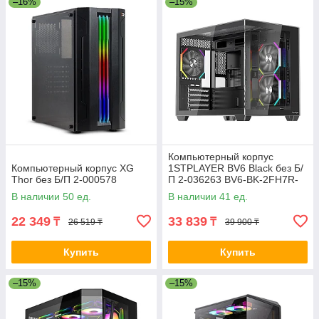
–16%
–15%
Компьютерный корпус
Компьютерный корпус XG
1STPLAYER BV6 Black без Б/
Thor без Б/П 2-000578
П 2-036263 BV6-BK-2FH7R-
1FH7
В наличии 50 ед.
В наличии 41 ед.
22 349
33 839
₸
₸
26 519 ₸
39 900 ₸
Купить
Купить
–15%
–15%