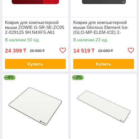
Коврик для компьютерной
Коврик для компьютерной
мыши ZOWIE G-SR-SE-ZC05
мыши Glorious Element Ice
2-029125 9H.N4XFS.A61
(GLO-MP-ELEM-ICE) 2-
014811
В наличии 50 ед.
В наличии 23 ед.
24 399
14 519
₸
₸
25 990 ₸
15 090 ₸
Купить
Купить
–4%
–3%