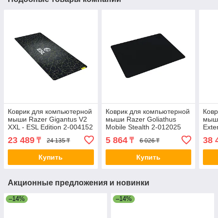
Коврик для компьютерной
Коврик для компьютерной
Ковр
мыши Razer Gigantus V2
мыши Razer Goliathus
мыши
XXL - ESL Edition 2-004152
Mobile Stealth 2-012025
Exte
RZ02-03332500-R3M1
RZ02-01820500-R3M1
0071
23 489
5 864
38 
₸
₸
24 135 ₸
6 026 ₸
R3M
Купить
Купить
Акционные предложения и новинки
–14%
–14%