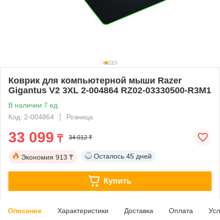
Коврик для компьютерной мыши Razer
Gigantus V2 3XL 2-004864 RZ02-03330500-R3M1
В наличии 7 ед.
Код: 2-004864
Розница
33 099
₸
34 012 ₸
Осталось
45 дней
Экономия
913 ₸
Купить
Описание
Характеристики
Доставка
Оплата
Усл