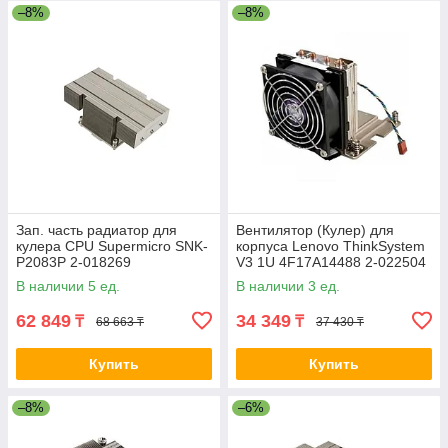
–8%
–8%
Зап. часть радиатор для
Вентилятор (Кулер) для
кулера CPU Supermicro SNK-
корпуса Lenovo ThinkSystem
P2083P 2-018269
V3 1U 4F17A14488 2-022504
В наличии 5 ед.
В наличии 3 ед.
62 849
34 349
₸
₸
68 663 ₸
37 430 ₸
Купить
Купить
–8%
–6%