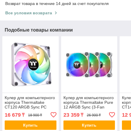
Возврат товара в течение 14 дней за счет покупателя
Все условия возврата
Подобные товары компании
Кулер для компьютерного
Кулер для компьютерного
Куле
корпуса Thermaltake
корпуса Thermaltake Pure
корп
CT120 ARGB Sync PC
12 ARGB Sync (3-Fan
CT14
Cooling Fan White (2 pack)
Pack) White 2-008557 CL-
pack
16 679
23 359
12 
₸
₸
18 900 ₸
26 900 ₸
2-012164
F127-PL12SW-A
PL1
Купить
Купить