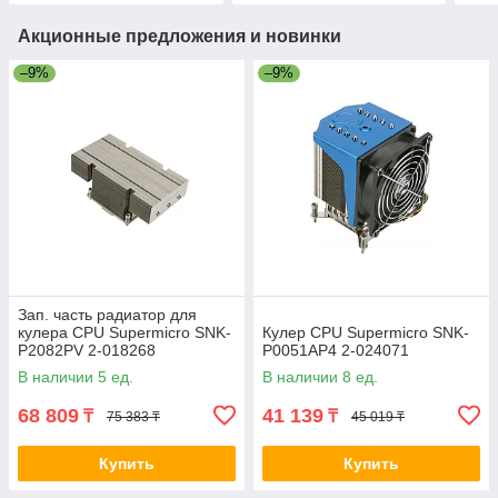
Акционные предложения и новинки
–9%
–9%
Зап. часть радиатор для
кулера CPU Supermicro SNK-
Кулер CPU Supermicro SNK-
P2082PV 2-018268
P0051AP4 2-024071
В наличии 5 ед.
В наличии 8 ед.
68 809
41 139
₸
₸
75 383 ₸
45 019 ₸
Купить
Купить