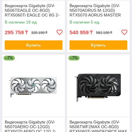
Видеокарта Gigabyte (GV-
Видеокарта Gigabyte (GV-
N506TEAGLE OC-8GD)
N5070AORUS M-12GD)
RTX5060Ti EAGLE OC 8G 2-
RTX5070 AORUS MASTER
029818-TOP
12G 2-028886-TOP
В наличии 18 ед.
В наличии 5 ед.
295 759
540 959
₸
₸
320 190 ₸
582 190 ₸
Купить
Купить
–7%
–7%
Видеокарта Gigabyte (GV-
Видеокарта Gigabyte (GV-
N5070AERO OC-12GD)
N506TWF2MAX OC-8GD)
RTX5070 AERO OC 12G 2-
RTX5060Ti WINDFORCE MAX