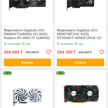
Видеокарта Gigabyte (GV-
Видеокарта Gigabyte (GV-
R9060XTGAMING OC-8GD)
N506TWF2OC-8GD)
Radeon RX 9060 XT GAMING
RTX5060Ti WINDFORCE OC
OC 8G 2-030523-TOP
8G 2-029817-TOP
В наличии 26 ед.
В наличии 50 ед.
268 869
294 399
₸
₸
292 990 ₸
320 390 ₸
Купить
Купить
–8%
–8%