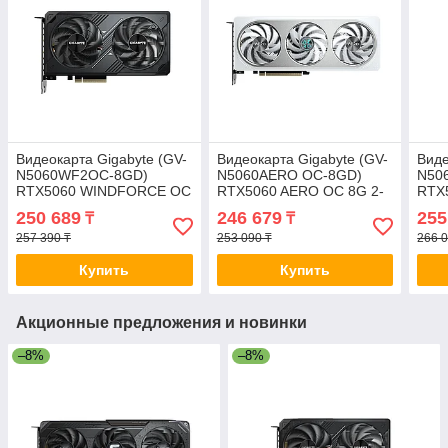
Видеокарта Gigabyte (GV-
Видеокарта Gigabyte (GV-
Виде
N5060WF2OC-8GD)
N5060AERO OC-8GD)
N50
RTX5060 WINDFORCE OC
RTX5060 AERO OC 8G 2-
RTX
8G 2-030460-TOP
030482-TOP
8G 
250 689
246 679
255
₸
₸
257 390 ₸
253 090 ₸
266 0
Купить
Купить
Акционные предложения и новинки
–8%
–8%