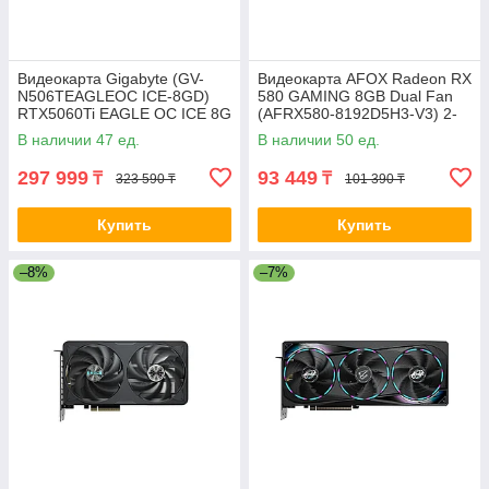
Видеокарта Gigabyte (GV-
Видеокарта AFOX Radeon RX
N506TEAGLEOC ICE-8GD)
580 GAMING 8GB Dual Fan
RTX5060Ti EAGLE OC ICE 8G
(AFRX580-8192D5H3-V3) 2-
2-029819-TOP
032882
В наличии 47 ед.
В наличии 50 ед.
297 999
93 449
₸
₸
323 590 ₸
101 390 ₸
Купить
Купить
–8%
–7%