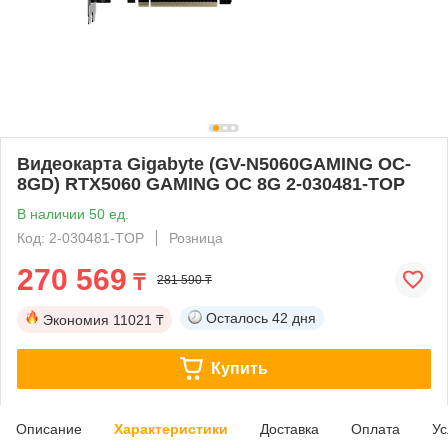
Видеокарта Gigabyte (GV-N5060GAMING OC-
8GD) RTX5060 GAMING OC 8G 2-030481-TOP
В наличии 50 ед.
Код: 2-030481-TOP
Розница
270 569
₸
281 590 ₸
Осталось
42 дня
Экономия
11021 ₸
Купить
Описание
Характеристики
Доставка
Оплата
Ус