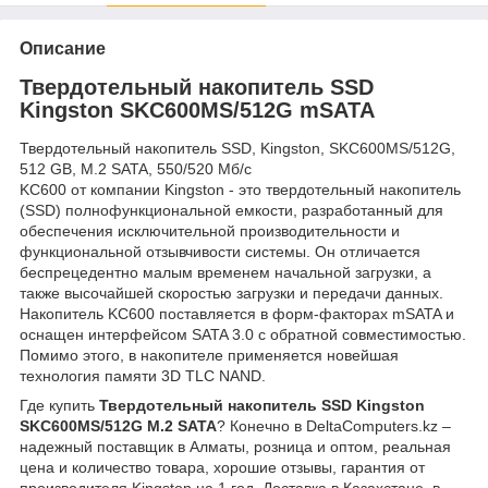
Описание
Твердотельный накопитель SSD
Kingston SKC600MS/512G mSATA
Твердотельный накопитель SSD, Kingston, SKC600MS/512G,
512 GB, M.2 SATA, 550/520 Мб/с
KC600 от компании Kingston - это твердотельный накопитель
(SSD) полнофункциональной емкости, разработанный для
обеспечения исключительной производительности и
функциональной отзывчивости системы. Он отличается
беспрецедентно малым временем начальной загрузки, а
также высочайшей скоростью загрузки и передачи данных.
Накопитель KC600 поставляется в форм-факторах mSATA и
оснащен интерфейсом SATA 3.0 с обратной совместимостью.
Помимо этого, в накопителе применяется новейшая
технология памяти 3D TLC NAND.
Где купить
Твердотельный накопитель SSD Kingston
SKC600MS/512G M.2 SATA
? Конечно в DeltaComputers.kz –
надежный поставщик в Алматы, розница и оптом, реальная
цена и количество товара, хорошие отзывы, гарантия от