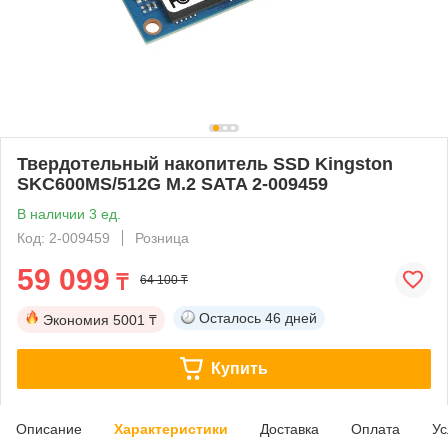
Твердотельный накопитель SSD Kingston
SKC600MS/512G M.2 SATA 2-009459
В наличии 3 ед.
Код: 2-009459
Розница
59 099
₸
64 100 ₸
Осталось
46 дней
Экономия
5001 ₸
Купить
Описание
Характеристики
Доставка
Оплата
Ус