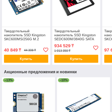
Твердотельный
Твердотельный
Тве
накопитель SSD Kingston
накопитель SSD Kingston
нако
SKC600MS/256G M.2
SEDC600M/3840G SATA
SKC
SATA 2-009458
7мм 2-014063-TOP
2-02
934 529
₸
40 849
97 
₸
44 308 ₸
1 013 350 ₸
Купить
Купить
Акционные предложения и новинки
–13%
–10%