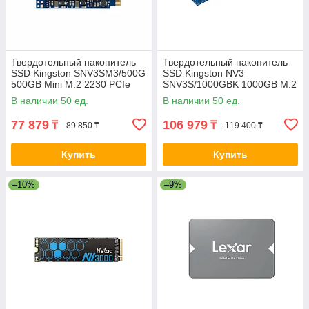
Твердотельный накопитель
Твердотельный накопитель
SSD Kingston SNV3SM3/500G
SSD Kingston NV3
500GB Mini M.2 2230 PCIe
SNV3S/1000GBK 1000GB M.2
Gen4 x4 2-034638-TOP
NVMe PCIe 4.0x4
В наличии 50 ед.
В наличии 50 ед.
6000/4000Мб/сBULK
77 879
106 979
₸
₸
89 850 ₸
119 400 ₸
Купить
Купить
–10%
–9%