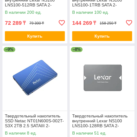
внутренний Lexar NS100
внутренний Lexar NS100
LNS100-512RB SATA 2-
LNS100-1TRB SATA 2-
037148
037149-TOP
В наличии 200 ед.
В наличии 100 ед.
72 289
144 269
₸
₸
79 300 ₸
158 250 ₸
Купить
Купить
–9%
–8%
Твердотельный накопитель
Твердотельный накопитель
SSD Netac NT01N600S-002T-
внутренний Lexar NS100
S3X 2TB 2.5 SATAIII 2-
LNS100-128RB SATA 2-
021295-TOP
037146
В наличии 8 ед.
В наличии 51 ед.