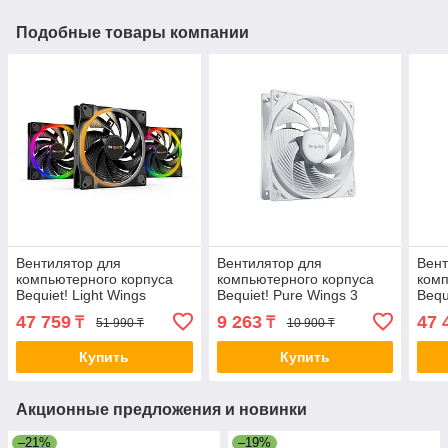
Подобные товары компании
Вентилятор для
Вентилятор для
Вент
компьютерного корпуса
компьютерного корпуса
комп
Bequiet! Light Wings
Bequiet! Pure Wings 3
Bequ
140mm PWM high-speed
120mm PWM high-speed
140
47 759
9 263
47 
₸
₸
51 990 ₸
10 900 ₸
ARGB Triple-Pack 2-
White 2-030642 BL111
Pack
008389 BL079
Купить
Купить
Акционные предложения и новинки
–21%
–19%