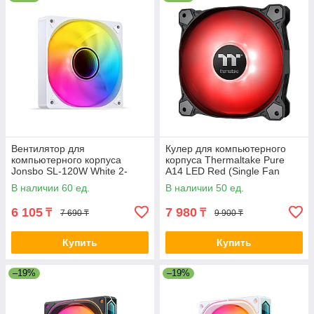
Вентилятор для
Кулер для компьютерного
компьютерного корпуса
корпуса Thermaltake Pure
Jonsbo SL-120W White 2-
A14 LED Red (Single Fan
021790
Pack) 2-008427 CL-F110-
В наличии 60 ед.
В наличии 50 ед.
PL14RE-A
6 105
7 980
₸
₸
7 690 ₸
9 900 ₸
Купить
Купить
–19%
–19%