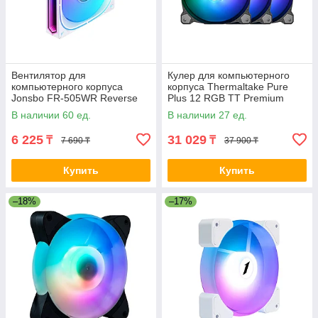
Вентилятор для
Кулер для компьютерного
компьютерного корпуса
корпуса Thermaltake Pure
Jonsbo FR-505WR Reverse
Plus 12 RGB TT Premium
White 2-032391 FR-505WR
Edition (3-Fan Pack) 2-008548
В наличии 60 ед.
В наличии 27 ед.
White
6 225
31 029
₸
₸
7 690 ₸
37 900 ₸
Купить
Купить
–18%
–17%