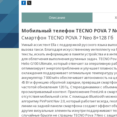
Описание
Х
Мобильный телефон TECNO POVA 7 Neo 
Смартфон TECNO POVA 7 Neo 8+128 Гб
Умный ассистент Ella с поддержкой русского языка вып
вызова такси. Благодаря искусственному интеллекту на
тексты, искать информацию в памяти устройства и в ин
для облегчения выполнения рутинных задач. TECNO Po
Helio G100 Ultimate, который отвечает за оперативную 
оптимизирует энергопотребление и улучшает плавность
охлаждения поддерживает оптимальную температуру ус
аккумулятор 7 000 мАч обеспечивает автономность на 
45 Вт и функцию обратной зарядки, превращая смартфон 
частотой обновления 120 Гц. Стереодинамики с объемн
просматриваемый контент. Приложение FreeLink в смарт
отсутствия мобильной сети. С помощью Bluetooth можно
алгоритму PinPoint Nav 2.0, который работает всегда, г
линии на задней панели смартфона создают эффект об
другие визуальные элементы изнутри поддерживают тех
случайные брызги не страшны TECNO Pova 7 Neo с защит