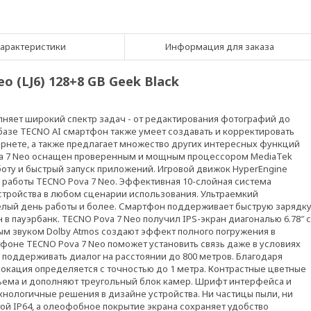
арактеристики
Информация для заказа
(LJ6) 128+8 GB Geek Black
олняет широкий спектр задач - от редактирования фотографий до
 базе TECNO AI смартфон также умеет создавать и корректировать
тернете, а также предлагает множество других интересных функций
va 7 Neo оснащен проверенным и мощным процессором MediaTek
работу и быстрый запуск приложений. Игровой движок HyperEngine
 работы TECNO Pova 7 Neo. Эффективная 10-слойная система
тройства в любом сценарии использования. Ультраемкий
целый день работы и более. Смартфон поддерживает быструю зарядк
в пауэрбанк. TECNO Pova 7 Neo получил IPS-экран диагональю 6.78″ с
ым звуком Dolby Atmos создают эффект полного погружения в
фоне TECNO Pova 7 Neo поможет установить связь даже в условиях
 поддерживать диалог на расстоянии до 800 метров. Благодаря
еолокация определяется с точностью до 1 метра. Контрастные цветные
ъема и дополняют треугольный блок камер. Шрифт интерфейса и
нологичные решения в дизайне устройства. Ни частицы пыли, ни
ой IP64, а олеофобное покрытие экрана сохраняет удобство