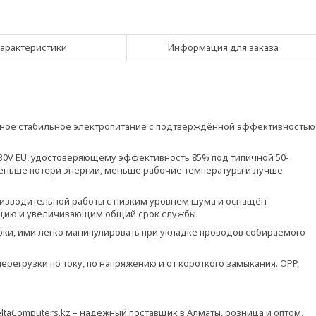
арактеристики
Информация для заказа
асное стабильное электропитание с подтверждённой эффективностью
230V EU, удостоверяющему эффективность 85% под типичной 50-
еньше потери энергии, меньше рабочие температуры и лучше
изводительной работы с низким уровнем шума и оснащён
цию и увеличивающим общий срок службы.
ки, ими легко манипулировать при укладке проводов собираемого
регрузки по току, по напряжению и от короткого замыкания. OPP,
eltaComputers.kz – надежный поставщик в Алматы, розница и оптом,