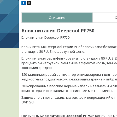
Описание
Х
Блок питания Deepcool PF750
Блок питания Deepcool PF750
Блоки питания DeepCool серии PF обеспечивают безоп
стандарта 80 PLUS по доступной цене.
Блоки питания сертифицированы по стандарту 80 PLUS 
процентной нагрузкой. Чем выше эффективность, тем м
экономия средств
120-миллиметровый вентилятор оптимизирован для про
жидкостным подшипником, снижающим трение и вибра
Фиксированные плоские чёрные кабели незаметны и гиб
компьютера, и они занимают в системе меньше места.
Защищено от потенциальных рисков и повреждений от пе
OVP, SCP
Где купить
Блок питания Deepcool PF750
? Конечно в D