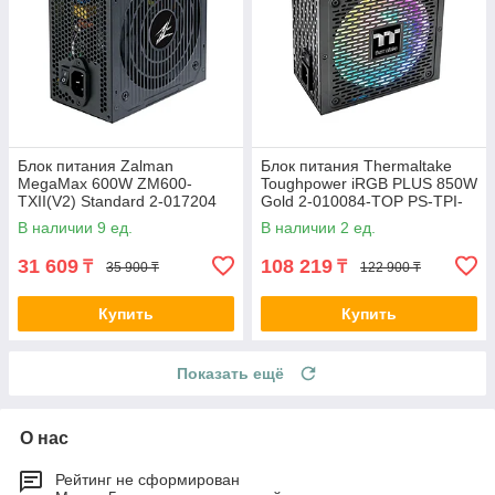
Блок питания Zalman
Блок питания Thermaltake
MegaMax 600W ZM600-
Toughpower iRGB PLUS 850W
TXII(V2) Standard 2-017204
Gold 2-010084-TOP PS-TPI-
ZM600-TXII (V2)
0850F3FDGE-1
В наличии 9 ед.
В наличии 2 ед.
31 609
108 219
₸
₸
35 900 ₸
122 900 ₸
Купить
Купить
Показать ещё
О нас
Рейтинг не сформирован