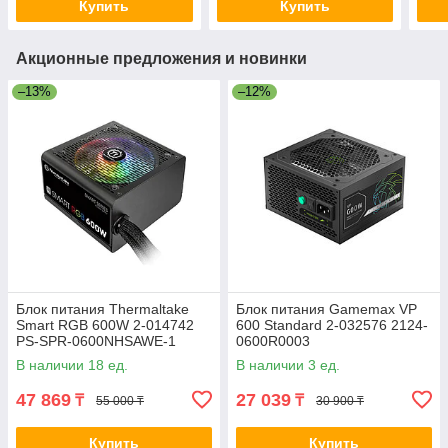
Купить
Купить
Акционные предложения и новинки
–13%
–12%
Блок питания Thermaltake
Блок питания Gamemax VP
Smart RGB 600W 2-014742
600 Standard 2-032576 2124-
PS-SPR-0600NHSAWE-1
0600R0003
В наличии 18 ед.
В наличии 3 ед.
47 869
27 039
₸
₸
55 000 ₸
30 900 ₸
Купить
Купить