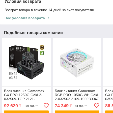
Условия возврата
Возврат товара в течение 14 дней за счет покупателя
Все условия возврата
Подобные товары компании
Блок питания Gamemax
Блок питания Gamemax
Бло
GX PRO 1250G Gold 2-
RGB PRO 1050G WH Gold
GX P
032569-TOP 2121-
2-032562 2109-1050B0047
0359
1250B0027
105
92 629
74 349
86 
₸
₸
101 900 ₸
81 900 ₸