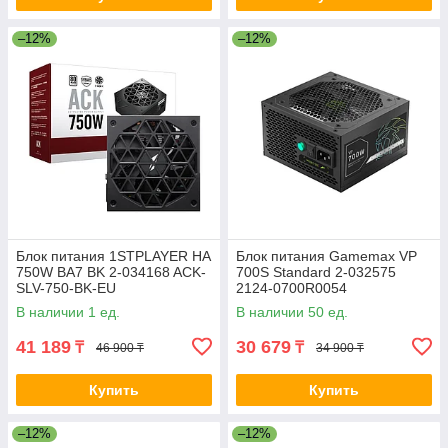
–12%
–12%
Блок питания 1STPLAYER HA
Блок питания Gamemax VP
750W BA7 BK 2-034168 ACK-
700S Standard 2-032575
SLV-750-BK-EU
2124-0700R0054
В наличии 1 ед.
В наличии 50 ед.
41 189
30 679
₸
₸
46 900 ₸
34 900 ₸
Купить
Купить
–12%
–12%