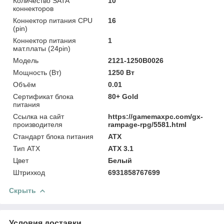
Количество SATA
10
коннекторов
Коннектор питания CPU
16
(pin)
Коннектор питания
1
мат.платы (24pin)
Модель
2121-1250B0026
Мощность (Bт)
1250 Вт
Объём
0.01
Сертификат блока
80+ Gold
питания
Ссылка на сайт
https://gamemaxpc.com/gx-
производителя
rampage-rpg/5581.html
Стандарт блока питания
ATX
Тип ATX
ATX 3.1
Цвет
Белый
Штрихкод
6931858767699
Скрыть
Условия доставки