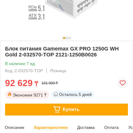
Блок питания Gamemax GX PRO 1250G WH
Gold 2-032570-TOP 2121-1250B0026
В наличии 7 ед.
Код: 2-032570-TOP
Розница
92 629
₸
101 900 ₸
Осталось
5 дней
Экономия
9271 ₸
Купить
Описание
Характеристики
Доставка
Оплата
Ус