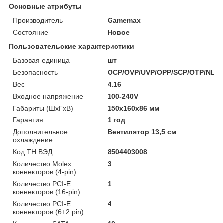
Основные атрибуты
Производитель
Gamemax
Состояние
Новое
Пользовательские характеристики
Базовая единица
шт
Безопасность
OCP/OVP/UVP/OPP/SCP/OTP/NLO/
Вес
4.16
Входное напряжение
100-240V
Габариты (ШхГхВ)
150x160x86 мм
Гарантия
1 год
Дополнительное
Вентилятор 13,5 см
охлаждение
Код ТН ВЭД
8504403008
Количество Molex
3
коннекторов (4-pin)
Количество PCI-E
1
коннекторов (16-pin)
Количество PCI-E
4
коннекторов (6+2 pin)