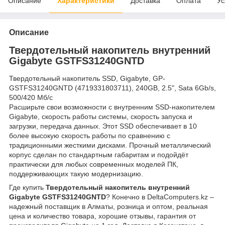
Описание
Характеристики
Доставка
Оплата
Ус
Описание
Твердотельный накопитель внутренний
Gigabyte GSTFS31240GNTD
Твердотельный накопитель SSD, Gigabyte, GP-
GSTFS31240GNTD (4719331803711), 240GB, 2.5", Sata 6Gb/s,
500/420 Мб/с
Расширьте свои возможности с внутренним SSD-накопителем
Gigabyte, скорость работы системы, скорость запуска и
загрузки, передача данных. Этот SSD обеспечивает в 10
более высокую скорость работы по сравнению с
традиционными жесткими дисками. Прочный металлический
корпус сделан по стандартным габаритам и подойдёт
практически для любых современных моделей ПК,
поддерживающих такую модернизацию.
Где купить
Твердотельный накопитель внутренний
Gigabyte GSTFS31240GNTD
? Конечно в DeltaComputers.kz –
надежный поставщик в Алматы, розница и оптом, реальная
цена и количество товара, хорошие отзывы, гарантия от