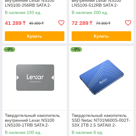
внутренний Lexar NS100
внутренний Lexar NS100
LNS100-256RB SATA 2-
LNS100-512RB SATA 2-
037147
037148
В наличии 193 ед.
В наличии 200 ед.
41 289
72 289
₸
₸
45 300 ₸
79 300 ₸
Купить
Купить
–9%
–9%
Твердотельный накопитель
Твердотельный накопитель
внутренний Lexar NS100
SSD Netac NT01N600S-002T-
LNS100-1TRB SATA 2-
S3X 2TB 2.5 SATAIII 2-
037149-TOP
021295-TOP
В наличии 100 ед.
В наличии 8 ед.