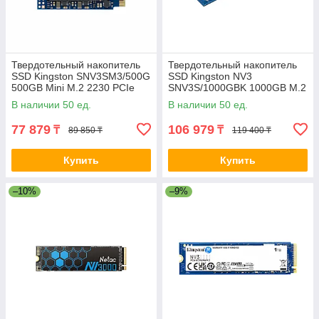
Твердотельный накопитель
Твердотельный накопитель
SSD Kingston SNV3SM3/500G
SSD Kingston NV3
500GB Mini M.2 2230 PCIe
SNV3S/1000GBK 1000GB M.2
Gen4 x4 2-034638-TOP
NVMe PCIe 4.0x4
В наличии 50 ед.
В наличии 50 ед.
6000/4000Мб/сBULK
77 879
106 979
₸
₸
89 850 ₸
119 400 ₸
Купить
Купить
–10%
–9%