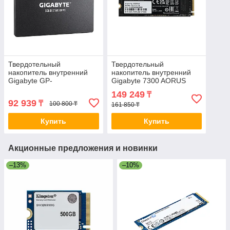
Твердотельный
Твердотельный
накопитель внутренний
накопитель внутренний
Gigabyte GP-
Gigabyte 7300 AORUS
GSTFS31100TNTD 2-
AG4731TB N 1TB M.2
149 249
₸
015666
2280 PCI-E 4.0x4 w/o heat
92 939
₸
100 800 ₸
161 850 ₸
Купить
Купить
Акционные предложения и новинки
–13%
–10%