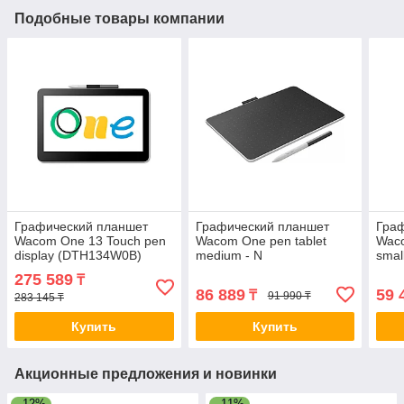
Подобные товары компании
Графический планшет
Графический планшет
Гра
Wacom One 13 Touch pen
Wacom One pen tablet
Waco
display (DTH134W0B)
medium - N
smal
Чёрный 2-025560
(CTC6110WLW1B) Чёрный
(CT
275 589
₸
2-025563
2-02
86 889
59 
₸
91 990 ₸
283 145 ₸
Купить
Купить
Акционные предложения и новинки
–12%
–11%