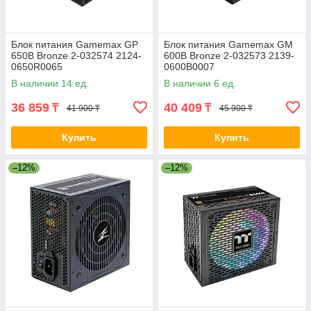
Блок питания Gamemax GP
Блок питания Gamemax GM
650B Bronze 2-032574 2124-
600B Bronze 2-032573 2139-
0650R0065
0600B0007
В наличии 14 ед.
В наличии 6 ед.
36 859
40 409
₸
₸
41 900 ₸
45 900 ₸
Купить
Купить
–12%
–12%