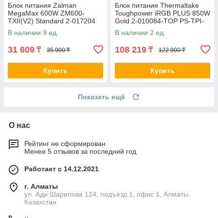
Блок питания Zalman
Блок питания Thermaltake
MegaMax 600W ZM600-
Toughpower iRGB PLUS 850W
TXII(V2) Standard 2-017204
Gold 2-010084-TOP PS-TPI-
ZM600-TXII (V2)
0850F3FDGE-1
В наличии 9 ед.
В наличии 2 ед.
31 609
108 219
₸
₸
35 900 ₸
122 900 ₸
Купить
Купить
Показать ещё
О нас
Рейтинг не сформирован
Менее 5 отзывов за последний год
Работает с 14.12.2021
г. Алматы
ул. Ади Шарипова 124, подъезд 1, офис 1, Алматы,
Казахстан