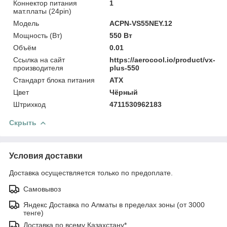
Коннектор питания
1
мат.платы (24pin)
Модель
ACPN-VS55NEY.12
Мощность (Bт)
550 Вт
Объём
0.01
Ссылка на сайт
https://aerocool.io/product/vx-
производителя
plus-550
Стандарт блока питания
ATX
Цвет
Чёрный
Штрихкод
4711530962183
Скрыть
Условия доставки
Доставка осуществляется только по предоплате.
Самовывоз
Яндекс Доставка по Алматы в пределах зоны (от 3000
тенге)
Доставка по всему Казахстану*