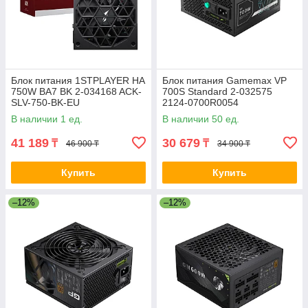
Блок питания 1STPLAYER HA
Блок питания Gamemax VP
750W BA7 BK 2-034168 ACK-
700S Standard 2-032575
SLV-750-BK-EU
2124-0700R0054
В наличии 1 ед.
В наличии 50 ед.
41 189
30 679
₸
₸
46 900 ₸
34 900 ₸
Купить
Купить
–12%
–12%