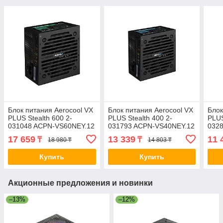
Блок питания Aerocool VX
Блок питания Aerocool VX
Блок
PLUS Stealth 600 2-
PLUS Stealth 400 2-
PLUS
031048 ACPN-VS60NEY.12
031793 ACPN-VS40NEY.12
032
17 659
13 339
11 
₸
₸
18 980 ₸
14 803 ₸
Купить
Купить
Акционные предложения и новинки
–13%
–12%