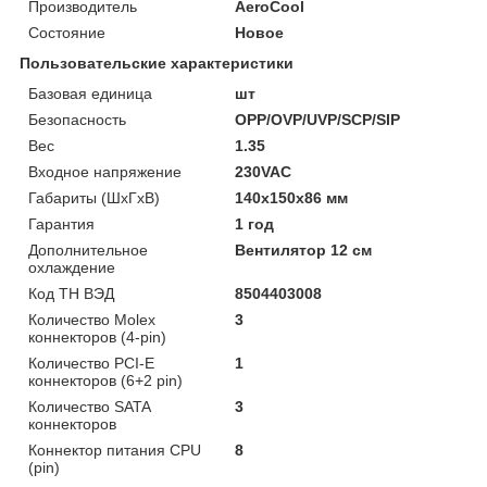
Производитель
AeroCool
Состояние
Новое
Пользовательские характеристики
Базовая единица
шт
Безопасность
OPP/OVP/UVP/SCP/SIP
Вес
1.35
Входное напряжение
230VAC
Габариты (ШхГхВ)
140x150x86 мм
Гарантия
1 год
Дополнительное
Вентилятор 12 см
охлаждение
Код ТН ВЭД
8504403008
Количество Molex
3
коннекторов (4-pin)
Количество PCI-E
1
коннекторов (6+2 pin)
Количество SATA
3
коннекторов
Коннектор питания CPU
8
(pin)