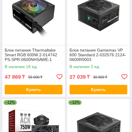
Блок питания Thermaltake
Блок питания Gamemax VP
Smart RGB 600W 2-014742
600 Standard 2-032576 2124-
PS-SPR-0600NHSAWE-1
0600R0003
В наличии 18 ед.
В наличии 3 ед.
47 869
27 039
₸
₸
55 000 ₸
30 900 ₸
Купить
Купить
–12%
–12%