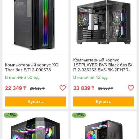
Компьютерный корпус
Компьютерный корпус XG
1STPLAYER BV6 Black без Б/
Thor без Б/П 2-000578
П 2-036263 BV6-BK-2FH7R-
1FH7
В наличии 50 ед.
В наличии 42 ед.
22 349
33 839
₸
₸
26 519 ₸
39 900 ₸
Купить
Купить
–15%
–15%