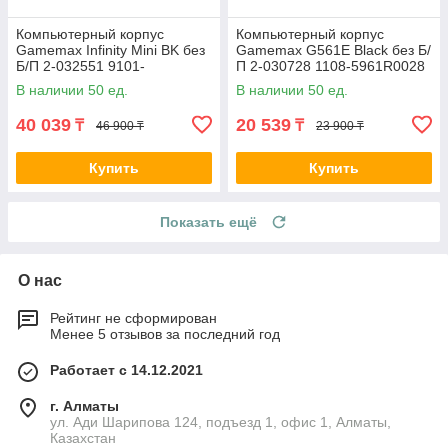
Компьютерный корпус
Компьютерный корпус
Gamemax Infinity Mini BK без
Gamemax G561E Black без Б/
Б/П 2-032551 9101-
П 2-030728 1108-5961R0028
0000R0191
В наличии 50 ед.
В наличии 50 ед.
40 039
20 539
₸
₸
46 900 ₸
23 900 ₸
Купить
Купить
Показать ещё
О нас
Рейтинг не сформирован
Менее 5 отзывов за последний год
Работает с 14.12.2021
г. Алматы
ул. Ади Шарипова 124, подъезд 1, офис 1, Алматы,
Казахстан