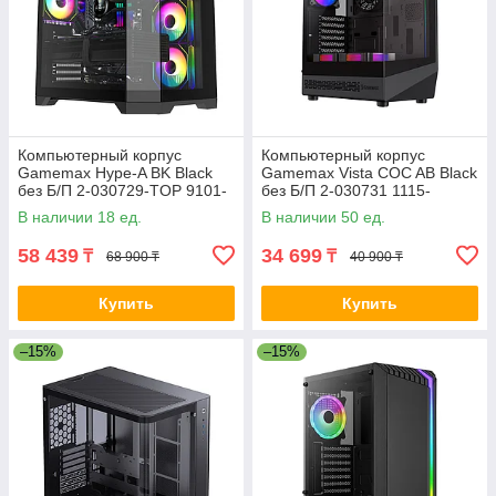
Компьютерный корпус
Компьютерный корпус
Gamemax Hype-A BK Black
Gamemax Vista COC AB Black
без Б/П 2-030729-TOP 9101-
без Б/П 2-030731 1115-
0000R0165
3806R0004
В наличии 18 ед.
В наличии 50 ед.
58 439
34 699
₸
₸
68 900 ₸
40 900 ₸
Купить
Купить
–15%
–15%