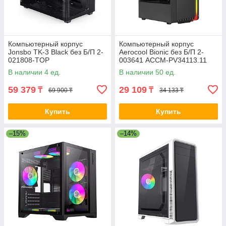
Компьютерный корпус
Компьютерный корпус
Jonsbo TK-3 Black без Б/П 2-
Aerocool Bionic без Б/П 2-
021808-TOP
003641 ACCM-PV34113.11
В наличии 4 ед.
В наличии 50 ед.
59 379
29 109
₸
₸
69 900 ₸
34 133 ₸
Купить
Купить
–15%
–14%