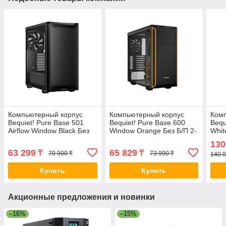
Компьютерный корпус
Компьютерный корпус
Ком
Bequiet! Pure Base 501
Bequiet! Pure Base 600
Bequ
Airflow Window Black Без
Window Orange Без Б/П 2-
Whit
Б/П 2-031110 BGW74
020884 BGW20
TOP
130
63 299
65 829
₸
₸
70 900 ₸
73 990 ₸
140 0
Купить
Купить
Акционные предложения и новинки
–16%
–15%