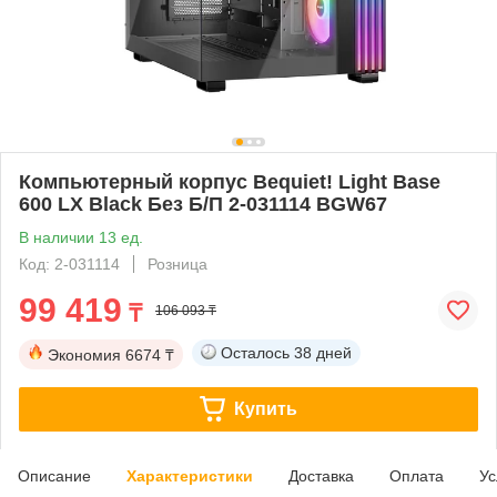
Компьютерный корпус Bequiet! Light Base
600 LX Black Без Б/П 2-031114 BGW67
В наличии 13 ед.
Код: 2-031114
Розница
99 419
₸
106 093 ₸
Осталось
38 дней
Экономия
6674 ₸
Купить
Описание
Характеристики
Доставка
Оплата
Ус