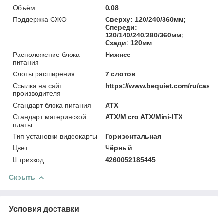
Объём
0.08
Поддержка СЖО
Сверху: 120/240/360мм;
Спереди:
120/140/240/280/360мм;
Сзади: 120мм
Расположение блока
Нижнее
питания
Слоты расширения
7 слотов
Ссылка на сайт
https://www.bequiet.com/ru/case/
производителя
Стандарт блока питания
ATX
Стандарт материнской
ATX/Micro ATX/Mini-ITX
платы
Тип установки видеокарты
Горизонтальная
Цвет
Чёрный
Штрихкод
4260052185445
Скрыть
Условия доставки