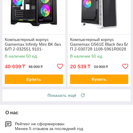
Компьютерный корпус
Компьютерный корпус
Gamemax Infinity Mini BK без
Gamemax G561E Black без Б/
Б/П 2-032551 9101-
П 2-030728 1108-5961R0028
0000R0191
В наличии 50 ед.
В наличии 50 ед.
40 039
20 539
₸
₸
46 900 ₸
23 900 ₸
Купить
Купить
Показать ещё
О нас
Рейтинг не сформирован
Менее 5 отзывов за последний год