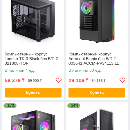
Компьютерный корпус
Компьютерный корпус
Jonsbo TK-3 Black без Б/П 2-
Aerocool Bionic без Б/П 2-
021808-TOP
003641 ACCM-PV34113.11
В наличии 4 ед.
В наличии 50 ед.
59 379
29 109
₸
₸
69 900 ₸
34 133 ₸
Купить
Купить
–15%
–14%