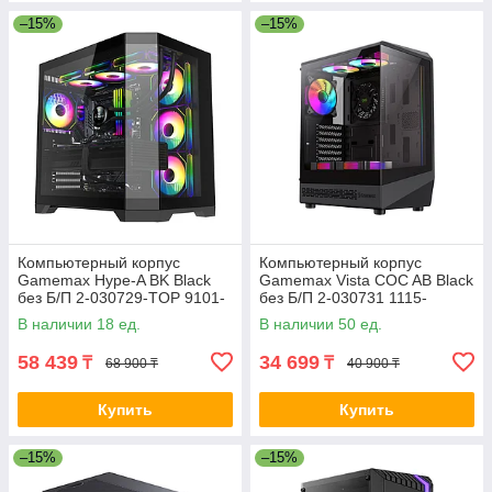
–15%
–15%
Компьютерный корпус
Компьютерный корпус
Gamemax Hype-A BK Black
Gamemax Vista COC AB Black
без Б/П 2-030729-TOP 9101-
без Б/П 2-030731 1115-
0000R0165
3806R0004
В наличии 18 ед.
В наличии 50 ед.
58 439
34 699
₸
₸
68 900 ₸
40 900 ₸
Купить
Купить
–15%
–15%