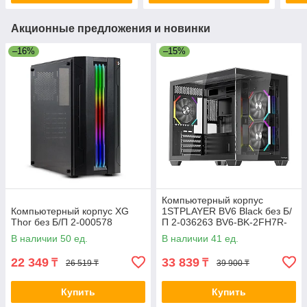
Акционные предложения и новинки
–16%
–15%
Компьютерный корпус
Компьютерный корпус XG
1STPLAYER BV6 Black без Б/
Thor без Б/П 2-000578
П 2-036263 BV6-BK-2FH7R-
1FH7
В наличии 50 ед.
В наличии 41 ед.
22 349
33 839
₸
₸
26 519 ₸
39 900 ₸
Купить
Купить