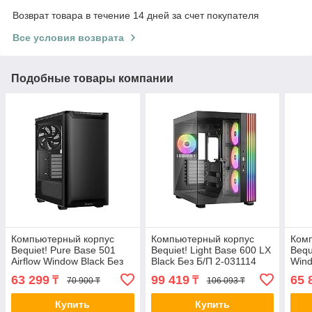
Возврат товара в течение 14 дней за счет покупателя
Все условия возврата
Подобные товары компании
Компьютерный корпус
Компьютерный корпус
Ком
Bequiet! Pure Base 501
Bequiet! Light Base 600 LX
Bequ
Airflow Window Black Без
Black Без Б/П 2-031114
Wind
Б/П 2-031110 BGW74
BGW67
020
63 299
99 419
65 
₸
₸
70 900 ₸
106 093 ₸
Купить
Купить