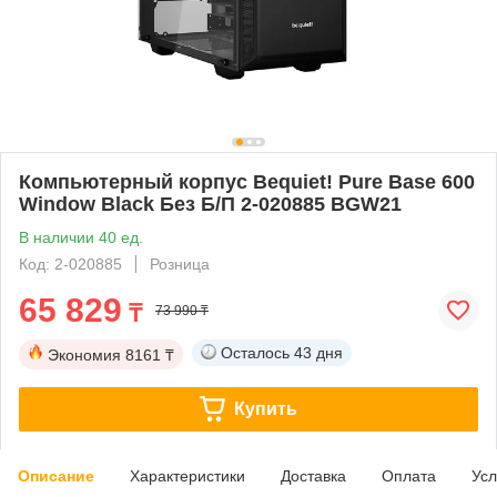
Компьютерный корпус Bequiet! Pure Base 600
Window Black Без Б/П 2-020885 BGW21
В наличии 40 ед.
Код: 2-020885
Розница
65 829
₸
73 990 ₸
Осталось
43 дня
Экономия
8161 ₸
Купить
Описание
Характеристики
Доставка
Оплата
Усл