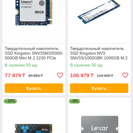
Твердотельный накопитель
Твердотельный накопитель
SSD Kingston SNV3SM3/500G
SSD Kingston NV3
500GB Mini M.2 2230 PCIe
SNV3S/1000GBK 1000GB M.2
Gen4 x4 2-034638-TOP
NVMe PCIe 4.0x4
В наличии 50 ед.
В наличии 50 ед.
6000/4000Мб/сBULK
77 879
106 979
₸
₸
89 850 ₸
119 400 ₸
Купить
Купить
–10%
–9%