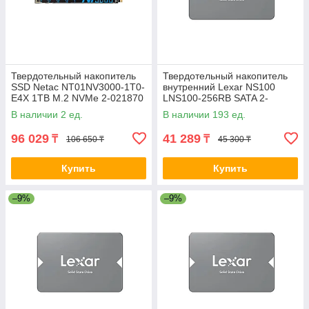
Твердотельный накопитель
Твердотельный накопитель
SSD Netac NT01NV3000-1T0-
внутренний Lexar NS100
E4X 1TB M.2 NVMe 2-021870
LNS100-256RB SATA 2-
037147
В наличии 2 ед.
В наличии 193 ед.
96 029
41 289
₸
₸
106 650 ₸
45 300 ₸
Купить
Купить
–9%
–9%