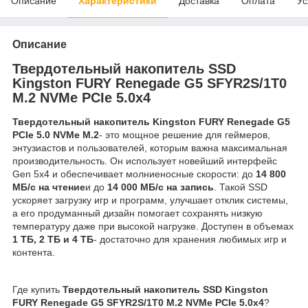
Описание
Характеристики
Доставка
Оплата
Ус
Описание
Твердотельный накопитель SSD
Kingston FURY Renegade G5 SFYR2S/1T0
M.2 NVMe PCIe 5.0x4
Твердотельный накопитель Kingston FURY Renegade G5
PCIe 5.0 NVMe M.2
- это мощное решение для геймеров,
энтузиастов и пользователей, которым важна максимальная
производительность. Он использует новейший интерфейс
Gen 5x4 и обеспечивает молниеносные скорости: до
14 800
МБ/с на чтение
и до
14 000 МБ/с на запись
. Такой SSD
ускоряет загрузку игр и программ, улучшает отклик системы,
а его продуманный дизайн помогает сохранять низкую
температуру даже при высокой нагрузке. Доступен в объемах
1 ТБ, 2 ТБ и 4 ТБ
- достаточно для хранения любимых игр и
контента.
Где купить
Твердотельный накопитель SSD Kingston
FURY Renegade G5 SFYR2S/1T0 M.2 NVMe PCIe 5.0x4
?