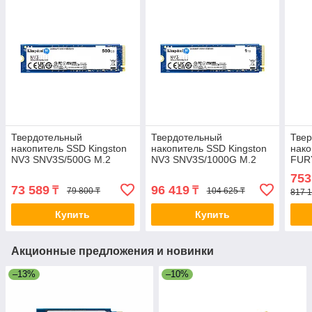
Твердотельный
Твердотельный
Тве
накопитель SSD Kingston
накопитель SSD Kingston
нако
NV3 SNV3S/500G M.2
NV3 SNV3S/1000G M.2
FUR
NVMe PCIe 4.0x4 2-
NVMe PCIe 4.0x4 2-
SFY
753
024394
024395-TOP
PCIe
73 589
96 419
₸
₸
79 800 ₸
104 625 ₸
817 1
Купить
Купить
Акционные предложения и новинки
–13%
–10%