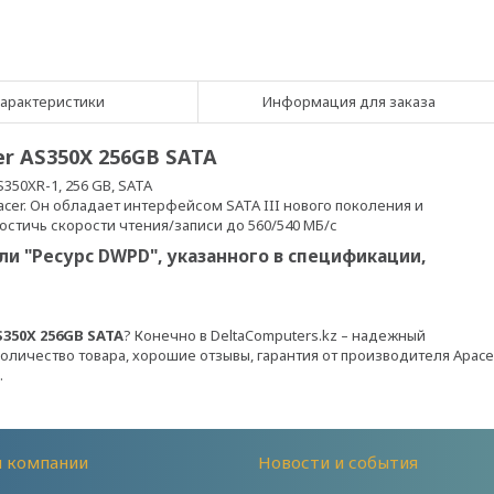
арактеристики
Информация для заказа
r AS350X 256GB SATA
350XR-1, 256 GB, SATA
cer. Он обладает интерфейсом SATA III нового поколения и
достичь скорости чтения/записи до 560/540 МБ/с
и "Ресурс DWPD", указанного в спецификации,
350X 256GB SATA
? Конечно в DeltaComputers.kz – надежный
количество товара, хорошие отзывы, гарантия от производителя Apace
.
й компании
Новости и события