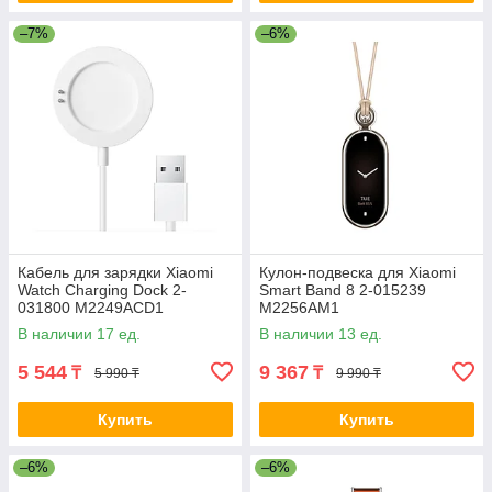
–7%
–6%
Кабель для зарядки Xiaomi
Кулон-подвеска для Xiaomi
Watch Charging Dock 2-
Smart Band 8 2-015239
031800 M2249ACD1
M2256AM1
В наличии 17 ед.
В наличии 13 ед.
5 544
9 367
₸
₸
5 990 ₸
9 990 ₸
Купить
Купить
–6%
–6%