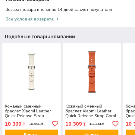
Возврат товара в течение 14 дней за счет покупателя
Все условия возврата
Подобные товары компании
Кожаный сменный
Кожаный сменный
Кож
браслет Xiaomi Leather
браслет Xiaomi Leather
брас
Quick Release Strap
Quick Release Strap Coral
Quic
Cream white 2-029862
orange 2-029861
Glac
10 309
10 309
10 
₸
₸
10 990 ₸
10 990 ₸
M2307AS1
M2307AS1
M24
Купить
Купить