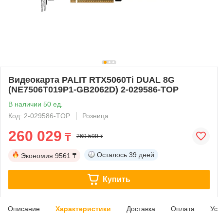
Видеокарта PALIT RTX5060Ti DUAL 8G
(NE7506T019P1-GB2062D) 2-029586-TOP
В наличии 50 ед.
Код: 2-029586-TOP
Розница
260 029
₸
269 590 ₸
Осталось
39 дней
Экономия
9561 ₸
Купить
Описание
Характеристики
Доставка
Оплата
Ус