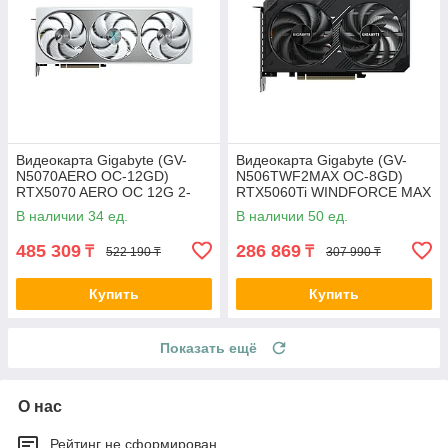
Видеокарта Gigabyte (GV-
Видеокарта Gigabyte (GV-
N5070AERO OC-12GD)
N506TWF2MAX OC-8GD)
RTX5070 AERO OC 12G 2-
RTX5060Ti WINDFORCE MAX
028885-TOP
OC 8G 2-036003-TOP
В наличии 34 ед.
В наличии 50 ед.
485 309
286 869
₸
₸
522 190 ₸
307 990 ₸
Купить
Купить
Показать ещё
О нас
Рейтинг не сформирован