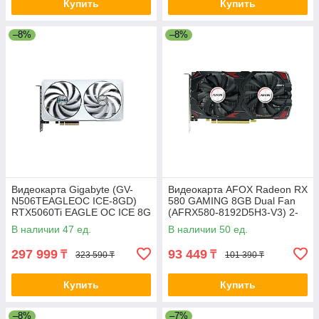
Купить
Купить
–8%
–8%
Видеокарта Gigabyte (GV-
Видеокарта AFOX Radeon RX
N506TEAGLEOC ICE-8GD)
580 GAMING 8GB Dual Fan
RTX5060Ti EAGLE OC ICE 8G
(AFRX580-8192D5H3-V3) 2-
2-029819-TOP
032882
В наличии 47 ед.
В наличии 50 ед.
297 999
93 449
₸
₸
323 590 ₸
101 390 ₸
Купить
Купить
–8%
–7%