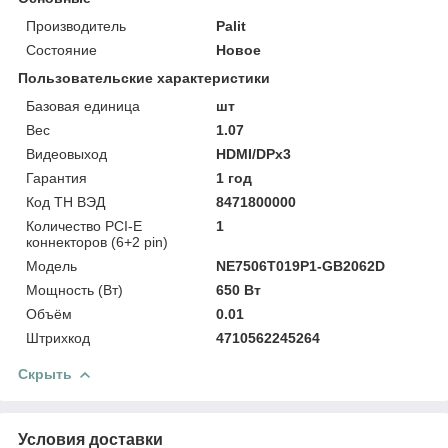
Производитель
Palit
Состояние
Новое
Пользовательские характеристики
Базовая единица
шт
Вес
1.07
Видеовыход
HDMI/DPx3
Гарантия
1 год
Код ТН ВЭД
8471800000
Количество PCI-E
1
коннекторов (6+2 pin)
Модель
NE7506T019P1-GB2062D
Мощность (Bт)
650 Вт
Объём
0.01
Штрихкод
4710562245264
Скрыть
Условия доставки