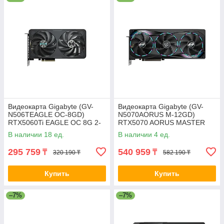
Видеокарта Gigabyte (GV-
Видеокарта Gigabyte (GV-
N506TEAGLE OC-8GD)
N5070AORUS M-12GD)
RTX5060Ti EAGLE OC 8G 2-
RTX5070 AORUS MASTER
029818-TOP
12G 2-028886-TOP
В наличии 18 ед.
В наличии 4 ед.
295 759
540 959
₸
₸
320 190 ₸
582 190 ₸
Купить
Купить
–7%
–7%