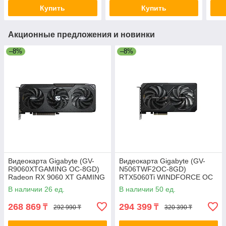
Купить
Купить
Акционные предложения и новинки
–8%
–8%
Видеокарта Gigabyte (GV-
Видеокарта Gigabyte (GV-
R9060XTGAMING OC-8GD)
N506TWF2OC-8GD)
Radeon RX 9060 XT GAMING
RTX5060Ti WINDFORCE OC
OC 8G 2-030523-TOP
8G 2-029817-TOP
В наличии 26 ед.
В наличии 50 ед.
268 869
294 399
₸
₸
292 990 ₸
320 390 ₸