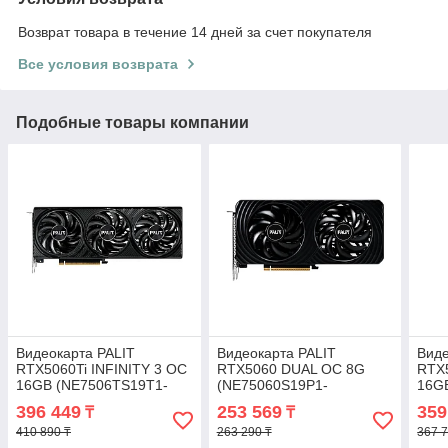
Возврат товара в течение 14 дней за счет покупателя
Все условия возврата
Подобные товары компании
Видеокарта PALIT
Видеокарта PALIT
Виде
RTX5060Ti INFINITY 3 OC
RTX5060 DUAL OC 8G
RTX
16GB (NE7506TS19T1-
(NE75060S19P1-
16G
GB2061S) 2-029889-TOP
GB2063D) 2-030066-TOP
GB2
396 449
253 569
359
₸
₸
410 890 ₸
263 290 ₸
367 7