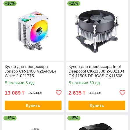
–16%
–15%
Кулер для процессора
Кулер для процессора Intel
Jonsbo CR-1400 V2(ARGB)
Deepcool CK-11508 2-002104
White 2-021775
CK-11508 DP-ICAS-CK11508
В наличии 8 ед.
В наличии 80 ед.
13 089
2 635
₸
₸
15 500 ₸
3 103 ₸
Купить
Купить
–15%
–15%