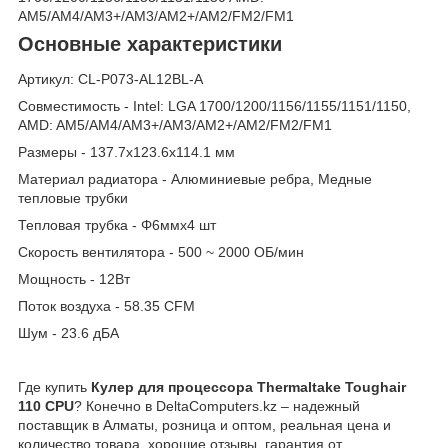
AM5/AM4/AM3+/AM3/AM2+/AM2/FM2/FM1
Основные характеристики
Артикул: CL-P073-AL12BL-A
Совместимость - Intel: LGA 1700/1200/1156/1155/1151/1150,
AMD: AM5/AM4/AM3+/AM3/AM2+/AM2/FM2/FM1
Размеры - 137.7x123.6x114.1 мм
Материал радиатора - Алюминиевые ребра, Медные
тепловые трубки
Тепловая трубка - Φ6ммx4 шт
Скорость вентилятора - 500 ~ 2000 ОБ/мин
Мощность - 12Вт
Поток воздуха - 58.35 CFM
Шум - 23.6 дБА
Где купить
Кулер для процессора Thermaltake Toughair
110 CPU
? Конечно в DeltaComputers.kz – надежный
поставщик в Алматы, розница и оптом, реальная цена и
количество товара, хорошие отзывы, гарантия от