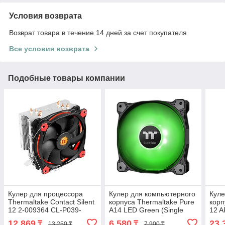
Условия возврата
Возврат товара в течение 14 дней за счет покупателя
Все условия возврата
Подобные товары компании
Кулер для процессора
Кулер для компьютерного
Куле
Thermaltake Contact Silent
корпуса Thermaltake Pure
корп
12 2-009364 CL-P039-
A14 LED Green (Single
12 A
AL12BL-A
Fan Pack) 2-008556 CL-
Pack
12 869
6 580
23 
₸
₸
13 250 ₸
7 900 ₸