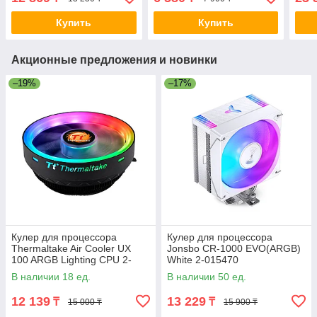
F110-PL14GR-A
F12
Купить
Купить
Акционные предложения и новинки
–19%
–17%
Кулер для процессора
Кулер для процессора
Thermaltake Air Cooler UX
Jonsbo CR-1000 EVO(ARGB)
100 ARGB Lighting CPU 2-
White 2-015470
009048 CL-P064-AL12SW-A
В наличии 18 ед.
В наличии 50 ед.
12 139
13 229
₸
₸
15 000 ₸
15 900 ₸