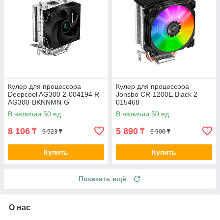
Кулер для процессора
Кулер для процессора
Deepcool AG300 2-004194 R-
Jonsbo CR-1200E Black 2-
AG300-BKNNMN-G
015468
В наличии 50 ед.
В наличии 50 ед.
8 106
5 890
₸
₸
9 523 ₸
6 900 ₸
Купить
Купить
Показать ещё
О нас