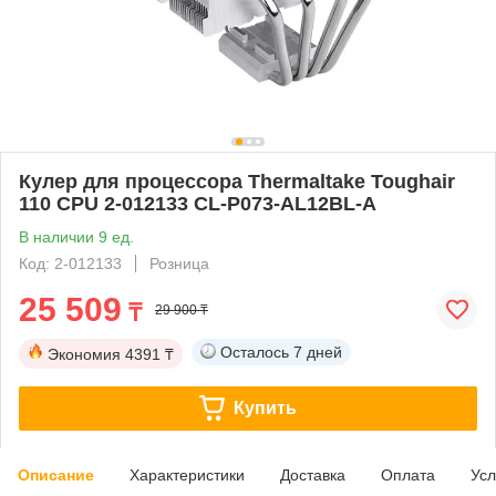
Кулер для процессора Thermaltake Toughair
110 CPU 2-012133 CL-P073-AL12BL-A
В наличии 9 ед.
Код: 2-012133
Розница
25 509
₸
29 900 ₸
Осталось
7 дней
Экономия
4391 ₸
Купить
Описание
Характеристики
Доставка
Оплата
Усл