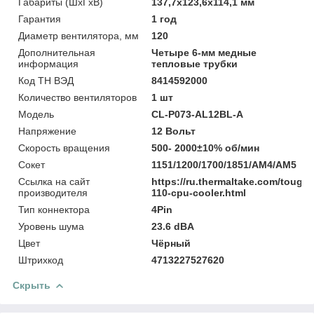
Габариты (ШхГхВ)
137,7х123,6х114,1 мм
Гарантия
1 год
Диаметр вентилятора, мм
120
Дополнительная
Четыре 6-мм медные
информация
тепловые трубки
Код ТН ВЭД
8414592000
Количество вентиляторов
1 шт
Модель
CL-P073-AL12BL-A
Напряжение
12 Вольт
Скорость вращения
500- 2000±10% об/мин
Сокет
1151/1200/1700/1851/AM4/AM5
Ссылка на сайт
https://ru.thermaltake.com/tougha
производителя
110-cpu-cooler.html
Тип коннектора
4Pin
Уровень шума
23.6 dBA
Цвет
Чёрный
Штрихкод
4713227527620
Скрыть