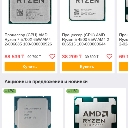
Процессор (CPU) AMD
Процессор (CPU) AMD
Про
Ryzen 7 5700X 65W AM4
Ryzen 5 4500 65W AM4 2-
Ryz
2-006685 100-000000926
006515 100-000000644
2-02
88 539
38 209
69 
₸
₸
90 790 ₸
39 690 ₸
Купить
Купить
Акционные предложения и новинки
–12%
–11%