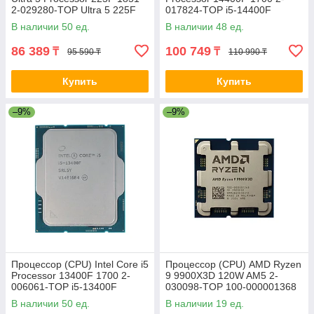
2-029280-TOP Ultra 5 225F
017824-TOP i5-14400F
В наличии 50 ед.
В наличии 48 ед.
86 389
100 749
₸
₸
95 590 ₸
110 990 ₸
Купить
Купить
–9%
–9%
Процессор (CPU) Intel Core i5
Процессор (CPU) AMD Ryzen
Processor 13400F 1700 2-
9 9900X3D 120W AM5 2-
006061-TOP i5-13400F
030098-TOP 100-000001368
В наличии 50 ед.
В наличии 19 ед.