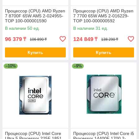
Процессор (CPU) AMD Ryzen
Процессор (CPU) AMD Ryzen
7 8700F 65W AM5 2-024955-
7 7700 65W AM5 2-016229-
TOP 100-000001590
TOP 100-000000592
В наличии 50 ед.
В наличии 31 ед.
96 379
124 849
₸
₸
106 890 ₸
138 290 ₸
Купить
Купить
–10%
–9%
Процессор (CPU) Intel Core
Процессор (CPU) Intel Core i5
Ultra 5 Processor 225F 1851
Processor 14400F 1700 2-