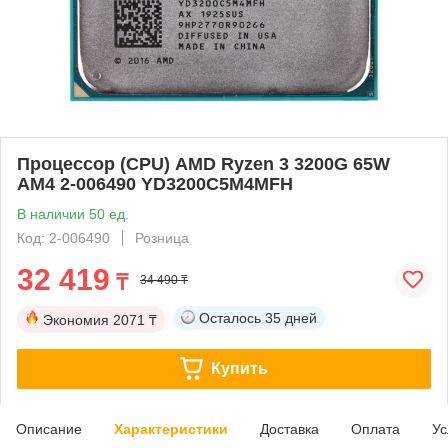
Процессор (CPU) AMD Ryzen 3 3200G 65W
AM4 2-006490 YD3200C5M4MFH
В наличии 50 ед.
Код: 2-006490
Розница
32 419
₸
34 490 ₸
Осталось
35 дней
Экономия
2071 ₸
Купить
Описание
Характеристики
Доставка
Оплата
Ус