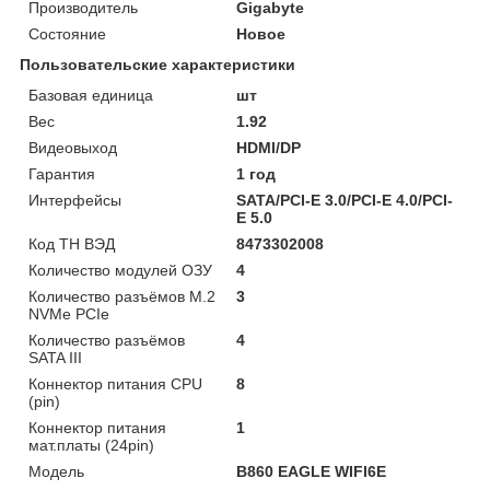
Производитель
Gigabyte
Состояние
Новое
Пользовательские характеристики
Базовая единица
шт
Вес
1.92
Видеовыход
HDMI/DP
Гарантия
1 год
Интерфейсы
SATA/PCI-E 3.0/PCI-E 4.0/PCI-
E 5.0
Код ТН ВЭД
8473302008
Количество модулей ОЗУ
4
Количество разъёмов M.2
3
NVMe PCIe
Количество разъёмов
4
SATA III
Коннектор питания CPU
8
(pin)
Коннектор питания
1
мат.платы (24pin)
Модель
B860 EAGLE WIFI6E