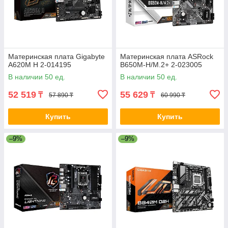
Материнская плата Gigabyte
Материнская плата ASRock
A620M H 2-014195
B650M-H/M.2+ 2-023005
В наличии 50 ед.
В наличии 50 ед.
52 519
55 629
₸
₸
57 890 ₸
60 990 ₸
Купить
Купить
–9%
–9%