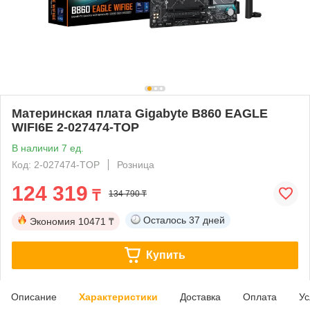
Материнская плата Gigabyte B860 EAGLE
WIFI6E 2-027474-TOP
В наличии 7 ед.
Код: 2-027474-TOP
Розница
124 319
₸
134 790 ₸
Осталось
37 дней
Экономия
10471 ₸
Купить
Описание
Характеристики
Доставка
Оплата
Ус