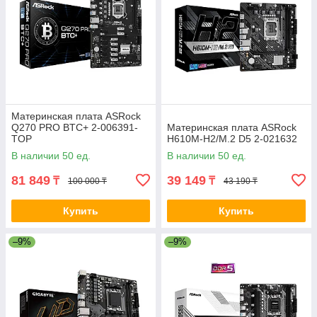
Материнская плата ASRock
Q270 PRO BTC+ 2-006391-
Материнская плата ASRock
TOP
H610M-H2/M.2 D5 2-021632
В наличии 50 ед.
В наличии 50 ед.
81 849
39 149
₸
₸
100 000 ₸
43 190 ₸
Купить
Купить
–9%
–9%