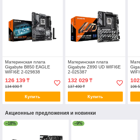
Материнская плата
Материнская плата
Мате
Gigabyte B850 EAGLE
Gigabyte Z890 UD WIFI6E
Gig
WIFI6E 2-029838
2-025387
WIFI
126 139
132 029
102
₸
₸
134 690 ₸
137 490 ₸
106 5
Купить
Купить
Акционные предложения и новинки
–18%
–9%