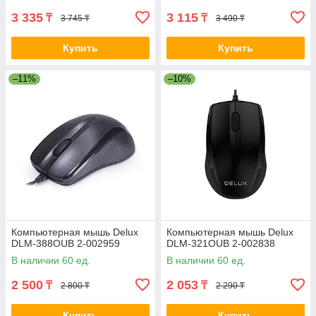
3 335
3 115
₸
₸
3 745 ₸
3 490 ₸
Купить
Купить
–11%
–10%
Компьютерная мышь Delux
Компьютерная мышь Delux
DLM-388OUB 2-002959
DLM-321OUB 2-002838
В наличии 60 ед.
В наличии 60 ед.
2 500
2 053
₸
₸
2 800 ₸
2 290 ₸
Купить
Купить