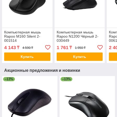
Компьютерная мышь
Компьютерная мышь
Ком
Rapoo M160 Silent 2-
Rapoo N1200 Чёрный 2-
Rapo
001514
030449
006
4 143
1 761
2 4
₸
₸
4 590 ₸
1 950 ₸
Купить
Купить
Акционные предложения и новинки
–13%
–13%