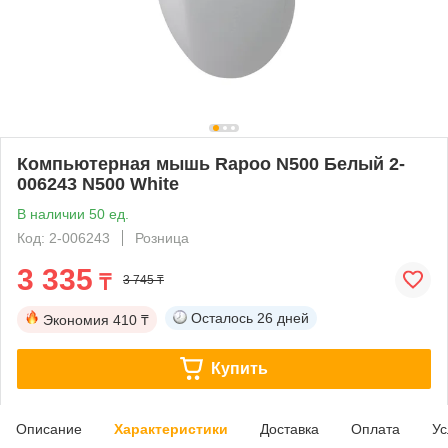
Компьютерная мышь Rapoo N500 Белый 2-
006243 N500 White
В наличии 50 ед.
Код: 2-006243
Розница
3 335
₸
3 745 ₸
Осталось
26 дней
Экономия
410 ₸
Купить
Описание
Характеристики
Доставка
Оплата
Ус