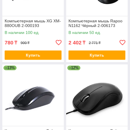
Компьютерная мышь XG XM-
Компьютерная мышь Rapoo
880OUB 2-000193
N1162 Чёрный 2-006173
В наличии 100 ед.
В наличии 50 ед.
780
2 402
₸
₸
900 ₸
2 771 ₸
Купить
Купить
–13%
–12%