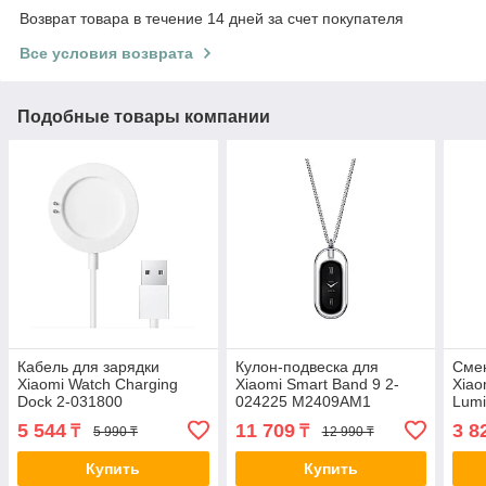
Возврат товара в течение 14 дней за счет покупателя
Все условия возврата
Подобные товары компании
Кабель для зарядки
Кулон-подвеска для
Сме
Xiaomi Watch Charging
Xiaomi Smart Band 9 2-
Xiao
Dock 2-031800
024225 M2409AM1
Lumi
M2249ACD1
M24
5 544
11 709
3 8
₸
₸
5 990 ₸
12 990 ₸
Купить
Купить