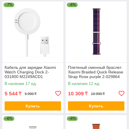
–7%
–6%
Кабель для зарядки Xiaomi
Плетеный сменный браслет
Watch Charging Dock 2-
Xiaomi Braided Quick Release
031800 M2249ACD1
Strap Rose purple 2-029864
M2305AS1
В наличии 17 ед.
В наличии 12 ед.
5 544
10 309
₸
₸
5 990 ₸
10 990 ₸
Купить
Купить
–6%
–6%