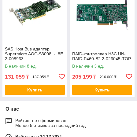
SAS Host Bus адаптер
Supermicro AOC-S3008L-L8E
RAID-контроллер H3C UN-
2-008963
RAID-P460-B2 2-026045-TOP
В наличии 8 ед.
В наличии 3 ед.
131 059
205 199
₸
₸
137 959 ₸
216 000 ₸
Купить
Купить
О нас
Рейтинг не сформирован
Менее 5 отзывов за последний год
Работает с 14.12.2021