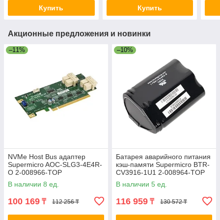
Купить
Купить
Акционные предложения и новинки
–11%
–10%
NVMe Host Bus адаптер
Батарея аварийного питания
Supermicro AOC-SLG3-4E4R-
кэш-памяти Supermicro BTR-
O 2-008966-TOP
CV3916-1U1 2-008964-TOP
В наличии 8 ед.
В наличии 5 ед.
100 169
116 959
₸
₸
112 256 ₸
130 572 ₸