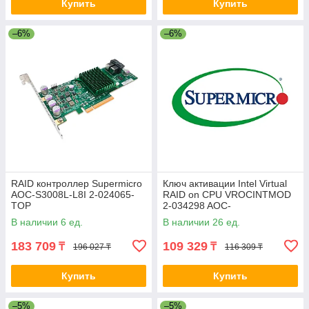
Купить
Купить
–6%
–6%
RAID контроллер Supermicro
Ключ активации Intel Virtual
AOC-S3008L-L8I 2-024065-
RAID on CPU VROCINTMOD
TOP
2-034298 AOC-
VROCSTNMOD
В наличии 6 ед.
В наличии 26 ед.
183 709
109 329
₸
₸
196 027 ₸
116 309 ₸
Купить
Купить
–5%
–5%