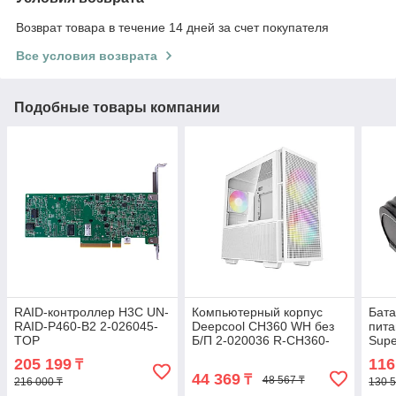
Возврат товара в течение 14 дней за счет покупателя
Все условия возврата
Подобные товары компании
RAID-контроллер H3C UN-
Компьютерный корпус
Бата
RAID-P460-B2 2-026045-
Deepcool CH360 WH без
пита
TOP
Б/П 2-020036 R-CH360-
Supe
WHAPE3-G-1
1U1
205 199
116
₸
44 369
₸
48 567 ₸
216 000 ₸
130 5