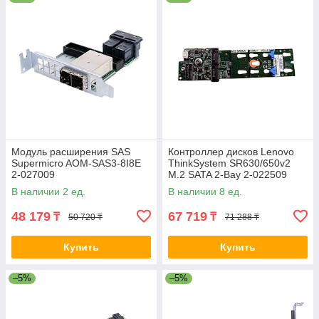
Модуль расширения SAS
Контроллер дисков Lenovo
Supermicro AOM-SAS3-8I8E
ThinkSystem SR630/650v2
2-027009
M.2 SATA 2-Bay 2-022509
4Y37A09739
В наличии 2 ед.
В наличии 8 ед.
48 179
67 719
₸
₸
50 720 ₸
71 288 ₸
Купить
Купить
–5%
–5%