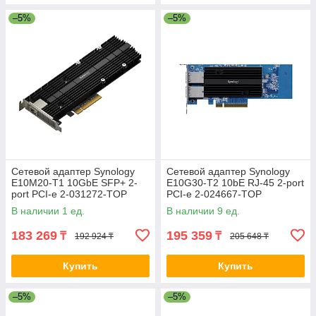
–5%
–5%
Сетевой адаптер Synology
Сетевой адаптер Synology
E10M20-T1 10GbE SFP+ 2-
E10G30-T2 10bE RJ-45 2-port
port PCI-e 2-031272-TOP
PCI-e 2-024667-TOP
В наличии 1 ед.
В наличии 9 ед.
183 269
195 359
₸
₸
192 924 ₸
205 648 ₸
Купить
Купить
–5%
–5%