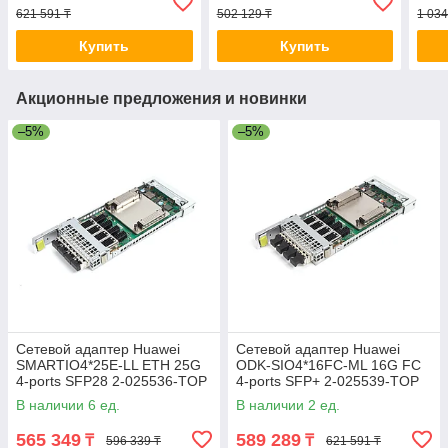
621 591 ₸
502 129 ₸
1 034
Купить
Купить
Акционные предложения и новинки
–5%
–5%
Сетевой адаптер Huawei
Сетевой адаптер Huawei
SMARTIO4*25E-LL ETH 25G
ODK-SIO4*16FC-ML 16G FC
4-ports SFP28 2-025536-TOP
4-ports SFP+ 2-025539-TOP
03050LQF
03050JPG
В наличии 6 ед.
В наличии 2 ед.
565 349
589 289
₸
₸
596 339 ₸
621 591 ₸