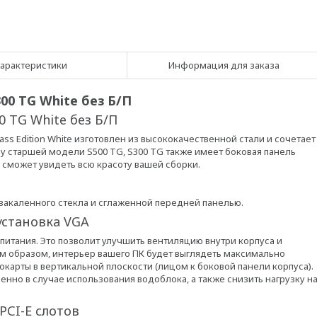
арактеристики
Информация для заказа
0 TG White без Б/П
 TG White без Б/П
ss Edition White изготовлен из высококачественной стали и сочетает
и у старшей модели S500 TG, S300 TG также имеет боковая панель
 сможет увидеть всю красоту вашей сборки.
закаленного стекла и сглаженной передней панелью.
установка VGA
итания. Это позволит улучшить вентиляцию внутри корпуса и
им образом, интерьер вашего ПК будет выглядеть максимально
окарты в вертикальной плоскости (лицом к боковой панели корпуса).
енно в случае использования водоблока, а также снизить нагрузку н
PCI-E слотов