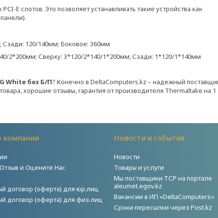
CI-E слотов. Это позволяет устанавливать такие устройства как
панели).
 Сзади: 120/140мм; Боковое: 360мм
0/2*200мм; Сверху: 3*120/2*140/1*200мм; Сзади: 1*120/1*140мм
G White без Б/П
? Конечно в DeltaComputers.kz – надежный поставщи
товара, хорошие отзывы, гарантия от производителя Thermaltake на 1
й компании
Новости и события
ии
Новости
 Отзыв и Оцените Нас
Товары и услуги
Мы поставщики ТСР на портале
aleumet.egov.kz
й договор (оферта) для юр.лиц
Вакансии в ИП «DeltaComputers»
й договор (оферта) для физ.лиц
Сроки пересылки через Post.kz