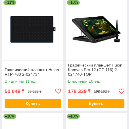
–11%
–10%
Графический планшет Huion
Графический планшет Huion
Kamvas Pro 12 (GT-116) 2-
RTP-700 2-024734
024740-TOP
В наличии 11 ед.
В наличии 10 ед.
50 049
178 339
₸
₸
55 922 ₸
198 162 ₸
Купить
Купить
–10%
–10%