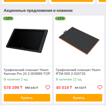
Акционные предложения и новинки
–12%
–11%
Графический планшет Huion
Графический планшет Huion
Kamvas Pro 24 2-003889-TOP
RTM-500 2-024733
В наличии 2 ед.
В наличии 12 ед.
578 299
40 019
₸
₸
660 141 ₸
44 722 ₸
Купить
Купить