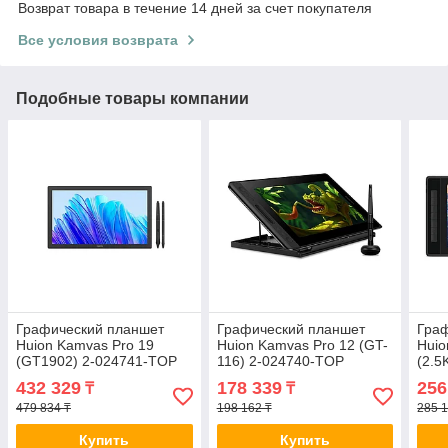
Возврат товара в течение 14 дней за счет покупателя
Все условия возврата
Подобные товары компании
Графический планшет
Графический планшет
Гра
Huion Kamvas Pro 19
Huion Kamvas Pro 12 (GT-
Huio
(GT1902) 2-024741-TOP
116) 2-024740-TOP
(2.5
Kamv
432 329
178 339
256
₸
₸
(GT
479 834 ₸
198 162 ₸
285 1
Купить
Купить