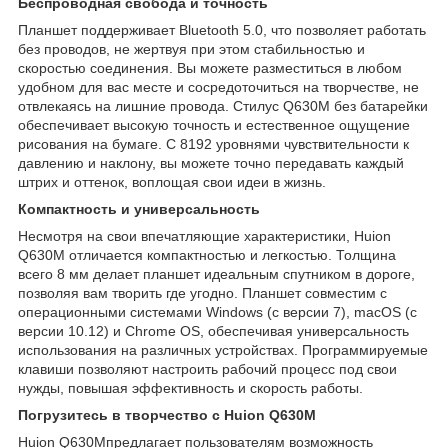
Беспроводная свобода и точность
Планшет поддерживает Bluetooth 5.0, что позволяет работать
без проводов, не жертвуя при этом стабильностью и
скоростью соединения. Вы можете разместиться в любом
удобном для вас месте и сосредоточиться на творчестве, не
отвлекаясь на лишние провода. Стилус Q630M без батарейки
обеспечивает высокую точность и естественное ощущение
рисования на бумаге. С 8192 уровнями чувствительности к
давлению и наклону, вы можете точно передавать каждый
штрих и оттенок, воплощая свои идеи в жизнь.
Компактность и универсальность
Несмотря на свои впечатляющие характеристики, Huion
Q630M отличается компактностью и легкостью. Толщина
всего 8 мм делает планшет идеальным спутником в дороге,
позволяя вам творить где угодно. Планшет совместим с
операционными системами Windows (с версии 7), macOS (с
версии 10.12) и Chrome OS, обеспечивая универсальность
использования на различных устройствах. Программируемые
клавиши позволяют настроить рабочий процесс под свои
нужды, повышая эффективность и скорость работы.
Погрузитесь в творчество с Huion Q630M
Huion Q630M
предлагает пользователям возможность