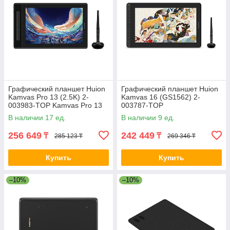
Графический планшет Huion
Графический планшет Huion
Kamvas Pro 13 (2.5K) 2-
Kamvas 16 (GS1562) 2-
003983-TOP Kamvas Pro 13
003787-TOP
(2.5K) (GT1302)
В наличии 17 ед.
В наличии 9 ед.
256 649
242 449
₸
₸
285 123 ₸
269 346 ₸
Купить
Купить
–10%
–10%