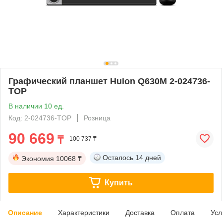
Графический планшет Huion Q630M 2-024736-
TOP
В наличии 10 ед.
Код: 2-024736-TOP
Розница
90 669
₸
100 737 ₸
Осталось
14 дней
Экономия
10068 ₸
Купить
Описание
Характеристики
Доставка
Оплата
Усл