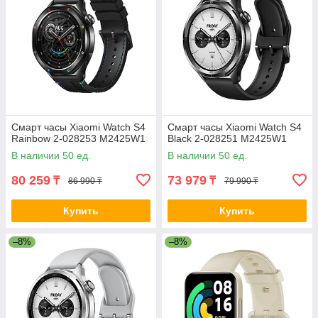
Смарт часы Xiaomi Watch S4
Смарт часы Xiaomi Watch S4
Rainbow 2-028253 M2425W1
Black 2-028251 M2425W1
В наличии 50 ед.
В наличии 50 ед.
80 259
73 979
₸
₸
86 990 ₸
79 990 ₸
Купить
Купить
–8%
–8%