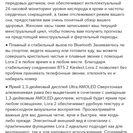
передовых датчиков, они обеспечивают интеллектуальный
24-часовой мониторинг уровня кислорода в крови и частоты
сердечных сокращений, а также отслеживают режим вашего
сна, предоставляя вам очень понятный обзор вашего
здоровья. Женские часы также записывают ваш текущий
менструальный цикл, чтобы помочь вам получить прогнозы
на предстоящий менструальный и фертильный периоды.
● Плавный и стабильный вызов по Bluetooth Занимаетесь ли
вы спортом, ведете машину или готовите еду, вы можете
совершать кристально чистые и плавные звонки с помощью
Lora 2 в любое время и в любом месте. Благодаря
стабильному соединению BT5.2 Kieslect Lora 2 позволяет без
проблем принимать телефонные звонки, отклонять их и
набирать номер.
● Яркий 1,3-дюймовый дисплей Ultra AMOLED Сверхтонкая
алюминиевая рама без выцветания в сочетании с шикарным
1,3-дюймовым AMOLED-дисплеем, который будет ярким при
любом освещении, Lora 2 обеспечивает удобную текстуру и
превосходное визуальное восприятие. Просматривайте
важные для вас данные четче, ярче и быстрее, чем когда-
либо прежде. Элегантный внешний вид в сочетании с
практичными функциями Lora 2 идеально подходит как для
внутреннего, так и для наружного использования. Создавайте