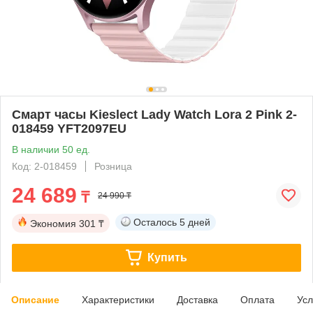
Смарт часы Kieslect Lady Watch Lora 2 Pink 2-
018459 YFT2097EU
В наличии 50 ед.
Код: 2-018459
Розница
24 689
₸
24 990 ₸
Осталось
5 дней
Экономия
301 ₸
Купить
Описание
Характеристики
Доставка
Оплата
Усл