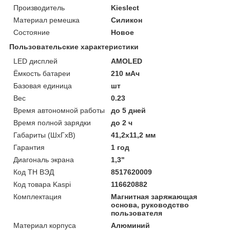
Производитель
Kieslect
Материал ремешка
Силикон
Состояние
Новое
Пользовательские характеристики
LED дисплей
AMOLED
Ёмкость батареи
210 мАч
Базовая единица
шт
Вес
0.23
Время автономной работы
до 5 дней
Время полной зарядки
до 2 ч
Габариты (ШхГхВ)
41,2x11,2 мм
Гарантия
1 год
Диагональ экрана
1,3"
Код ТН ВЭД
8517620009
Код товара Kaspi
116620882
Комплектация
Магнитная заряжающая
основа, руководство
пользователя
Материал корпуса
Алюминий