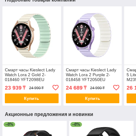
Смарт часы Kieslect Lady
Смарт часы Kieslect Lady
Смар
Watch Lora 2 Gold 2-
Watch Lora 2 Purple 2-
5 Li
018460 YFT2098EU
018458 YFT2050EU
M23
23 939
24 689
26 
₸
₸
24 990 ₸
24 990 ₸
Купить
Купить
Акционные предложения и новинки
–8%
–8%