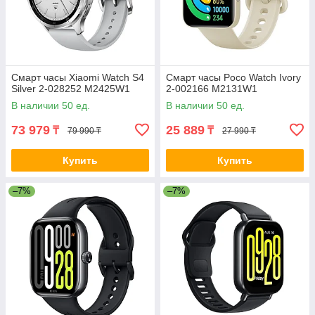
Смарт часы Xiaomi Watch S4
Смарт часы Poco Watch Ivory
Silver 2-028252 M2425W1
2-002166 M2131W1
В наличии 50 ед.
В наличии 50 ед.
73 979
25 889
₸
₸
79 990 ₸
27 990 ₸
Купить
Купить
–7%
–7%