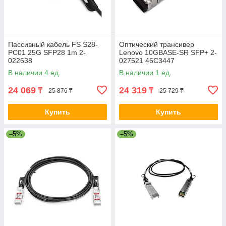
Пассивный кабель FS S28-
Оптический трансивер
PC01 25G SFP28 1m 2-
Lenovo 10GBASE-SR SFP+ 2-
022638
027521 46C3447
В наличии 4 ед.
В наличии 1 ед.
24 069
24 319
₸
₸
25 876 ₸
25 729 ₸
Купить
Купить
–5%
–5%