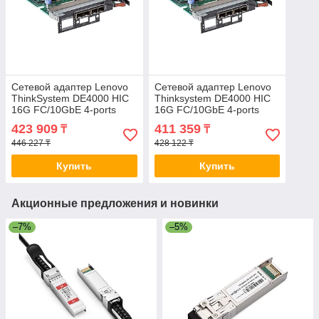
Сетевой адаптер Lenovo
Сетевой адаптер Lenovo
ThinkSystem DE4000 HIC
Thinksystem DE4000 HIC
16G FC/10GbE 4-ports
16G FC/10GbE 4-ports
4C57A14366 2-023902-
4C57A14366 2-022505-
423 909
411 359
₸
₸
TOP
TOP
446 227 ₸
428 122 ₸
Купить
Купить
Акционные предложения и новинки
–7%
–5%