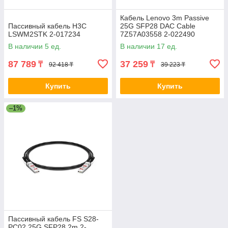
Кабель Lenovo 3m Passive
Пассивный кабель H3C
25G SFP28 DAC Cable
LSWM2STK 2-017234
7Z57A03558 2-022490
В наличии 5 ед.
В наличии 17 ед.
87 789
37 259
₸
₸
92 418 ₸
39 223 ₸
Купить
Купить
–1%
Пассивный кабель FS S28-
PC02 25G SFP28 2m 2-