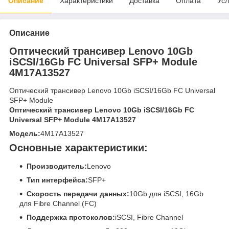
Описание
Характеристики
Доставка
Оплата
Усл
Описание
Оптический трансивер Lenovo 10Gb
iSCSI/16Gb FC Universal SFP+ Module
4M17A13527
Оптический трансивер Lenovo 10Gb iSCSI/16Gb FC Universal
SFP+ Module
Оптический трансивер Lenovo 10Gb iSCSI/16Gb FC
Universal SFP+ Module 4M17A13527
Модель:
4M17A13527
Основные характеристики:
Производитель:
Lenovo
Тип интерфейса:
SFP+
Скорость передачи данных:
10Gb для iSCSI, 16Gb
для Fibre Channel (FC)
Поддержка протоколов:
iSCSI, Fibre Channel