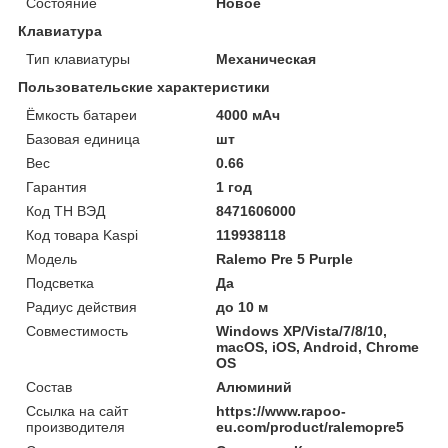
Состояние
Новое
Клавиатура
Тип клавиатуры
Механическая
Пользовательские характеристики
Ёмкость батареи
4000 мАч
Базовая единица
шт
Вес
0.66
Гарантия
1 год
Код ТН ВЭД
8471606000
Код товара Kaspi
119938118
Модель
Ralemo Pre 5 Purple
Подсветка
Да
Радиус действия
до 10 м
Совместимость
Windows XP/Vista/7/8/10,
macOS, iOS, Android, Chrome
OS
Состав
Алюминий
Ссылка на сайт
https://www.rapoo-
производителя
eu.com/product/ralemopre5