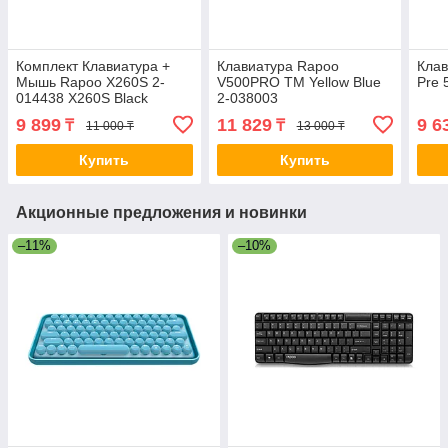
Комплект Клавиатура +
Клавиатура Rapoo
Клав
Мышь Rapoo X260S 2-
V500PRO TM Yellow Blue
Pre 
014438 X260S Black
2-038003
9 899
11 829
9 6
₸
₸
11 000 ₸
13 000 ₸
Купить
Купить
Акционные предложения и новинки
–11%
–10%