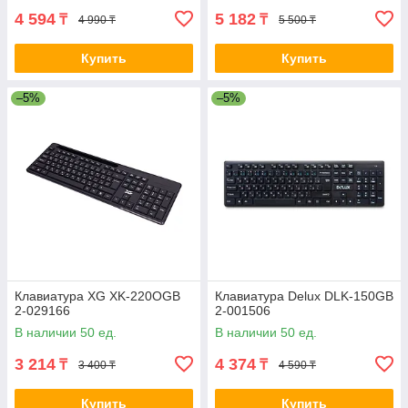
4 594
5 182
₸
₸
4 990 ₸
5 500 ₸
Купить
Купить
–5%
–5%
Клавиатура XG XK-220OGB
Клавиатура Delux DLK-150GB
2-029166
2-001506
В наличии 50 ед.
В наличии 50 ед.
3 214
4 374
₸
₸
3 400 ₸
4 590 ₸
Купить
Купить