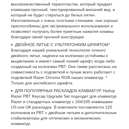
высококачественный термопластик, который придает
клавишам прочный, текстурированный внешний вид, и
который не будет стираться до белых пятен.
Изготовленные с очень толстыми стенками, они хорошо
приспособлены для экстремального использования и
позволяют получать более приятные нажатия клавиш
благодаря своей прочной конструкции.
ДВОЙНОЕ ЛИТЬЕ С УЛЬТРАТОНКИМ ШРИФТОМ*.
Благодаря нашей уникальной технологии точного
двойного литья, надписи на колпачках устойчивы к
выцветанию и имеют самый тонкий шрифт, когда-либо
созданный на колпачках PBT. Они также рассчитаны на
совместимость с подсветкой и лучше всего работают с
подсветкой Razer Chroma RGB наших клавиатур. *
Только для английского шрифта.
ДЛЯ ПОПУЛЯРНЫХ РАСКЛАДОК КЛАВИАТУР. Набор
Razer PBT Keycap Upgrade Set подходит для клавиатур
Razer и стандартных клавиатур с 104/105 клавишами
US или UK раскладок. В комплекте поставляется 120
колпачков из PBT с двойным литьем и дополнительные
стабилизаторы для оптических и механических
клавиатур.