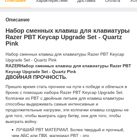
Описание
Характеристики
Доставка
Оплата
Усл
Описание
Набор сменных клавиш для клавиатуры
Razer PBT Keycap Upgrade Set - Quartz
Pink
Набор сменных клавиш для клавиатуры Razer PBT Keycap
Upgrade Set - Quartz Pink
RAZER
Набор сменных клавиш для клавиатуры Razer PBT
Keycap Upgrade Set - Quartz Pink
ДВОЙНАЯ ПРОЧНОСТЬ.
Пришло время стать прочнее на пути к победе и облечься в
броню с помощью набора Razer PBT Keycap Upgrade Set.
Колпачки из PBT с двойным литьем для клавиш клавитуры
способны выдерживать самые интенсивные и
продолжительные нагрузки, эти колпачки клавиш созданы не
для того, чтобы выиграть одну битву, они для того, чтобы
выиграть войну.
ЛУЧШИЙ PBT МАТЕРИАЛ. Более твердый и прочный,
чем АБС или ПВХ, материал PBT - это