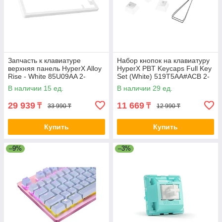
Запчасть к клавиатуре
Набор кнопок на клавиатуру
верхняя панель HyperX Alloy
HyperX PBT Keycaps Full Key
Rise - White 85U09AA 2-
Set (White) 519T5AA#ACB 2-
032610
009114
В наличии 15 ед.
В наличии 29 ед.
29 939
11 669
₸
₸
33 990 ₸
12 990 ₸
Купить
Купить
–9%
–3%