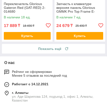
Переключатель Glorious
Запчасть к клавиатуре
Gateron Red (GAT-RED) 2-
верхняя панель Glorious
014680
GMMK Pro Top Frame E-
White (GLO-ACC-P75-TF-EW)
В наличии 18 ед.
В наличии 7 ед.
2-015527
17 889
24 679
₸
₸
18 490 ₸
25 490 ₸
Купить
Купить
Показать ещё
О нас
Рейтинг не сформирован
Менее 5 отзывов за последний год
Работает с 14.12.2021
г. Алматы
ул. Ади Шарипова 124, подъезд 1, офис 1, Алматы,
Казахстан