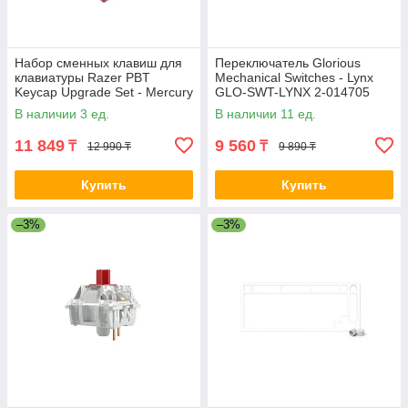
Набор сменных клавиш для
Переключатель Glorious
клавиатуры Razer PBT
Mechanical Switches - Lynx
Keycap Upgrade Set - Mercury
GLO-SWT-LYNX 2-014705
White 2-012508 RC21-
В наличии 3 ед.
В наличии 11 ед.
01490200-R3M1
11 849
9 560
₸
₸
12 990 ₸
9 890 ₸
Купить
Купить
–3%
–3%