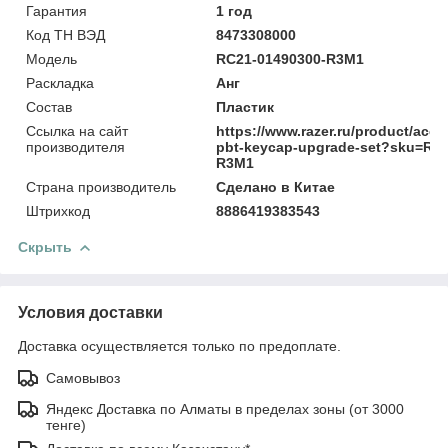
Гарантия
1 год
Код ТН ВЭД
8473308000
Модель
RC21-01490300-R3M1
Раскладка
Анг
Состав
Пластик
Ссылка на сайт
https://www.razer.ru/product/acce
производителя
pbt-keycap-upgrade-set?sku=RC
R3M1
Страна производитель
Сделано в Китае
Штрихкод
8886419383543
Скрыть
Условия доставки
Доставка осуществляется только по предоплате.
Самовывоз
Яндекс Доставка по Алматы в пределах зоны (от 3000
тенге)