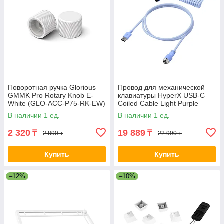
Поворотная ручка Glorious
Провод для механической
GMMK Pro Rotary Knob E-
клавиатуры HyperX USB-C
White (GLO-ACC-P75-RK-EW)
Coiled Cable Light Purple
2-015522
6J682AA 2-011329
В наличии 1 ед.
В наличии 1 ед.
2 320
19 889
₸
₸
2 890 ₸
22 990 ₸
Купить
Купить
–12%
–10%