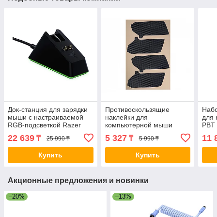
Док-станция для зарядки
Противоскользящие
Наб
мыши с настраиваемой
наклейки для
для 
RGB-подсветкой Razer
компьютерной мыши
PBT 
Mouse Dock Chroma 2-
Razer Mouse Grip Tape
Merc
22 639
5 327
11 
₸
₸
25 990 ₸
5 990 ₸
014951
Viper/Viper Ultimate 2-
RC2
017703
Купить
Купить
Акционные предложения и новинки
–20%
–13%