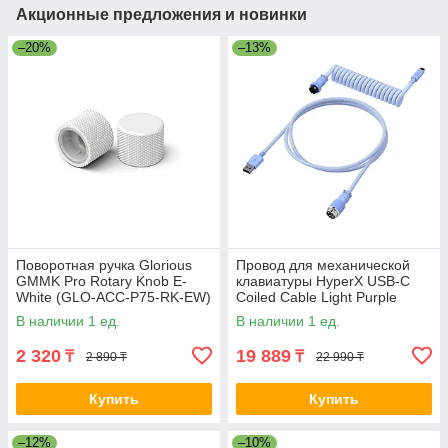
Акционные предложения и новинки
–20%
–13%
Поворотная ручка Glorious
Провод для механической
GMMK Pro Rotary Knob E-
клавиатуры HyperX USB-C
White (GLO-ACC-P75-RK-EW)
Coiled Cable Light Purple
2-015522
6J682AA 2-011329
В наличии 1 ед.
В наличии 1 ед.
2 320
19 889
₸
₸
2 890 ₸
22 990 ₸
Купить
Купить
–12%
–10%