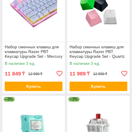
Набор сменных клавиш для
Набор сменных клавиш для
клавиатуры Razer PBT
клавиатуры Razer PBT
Keycap Upgrade Set - Mercury
Keycap Upgrade Set - Quartz
White 2-012508 RC21-
Pink 2-012461 RC21-
В наличии 3 ед.
В наличии 3 ед.
01490200-R3M1
01490300-R3M1
11 849
11 989
₸
₸
12 990 ₸
12 990 ₸
Купить
Купить
–3%
–3%