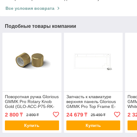
Все условия возврата
Подобные товары компании
Поворотная ручка Glorious
Запчасть к клавиатуре
Пово
GMMK Pro Rotary Knob
верхняя панель Glorious
GMMK
Gold (GLO-ACC-P75-RK-
GMMK Pro Top Frame E-
Whit
G) 2-015500
White (GLO-ACC-P75-TF-
EW) 
2 800
24 679
2 3
₸
₸
2 890 ₸
25 490 ₸
EW) 2-015527
Купить
Купить