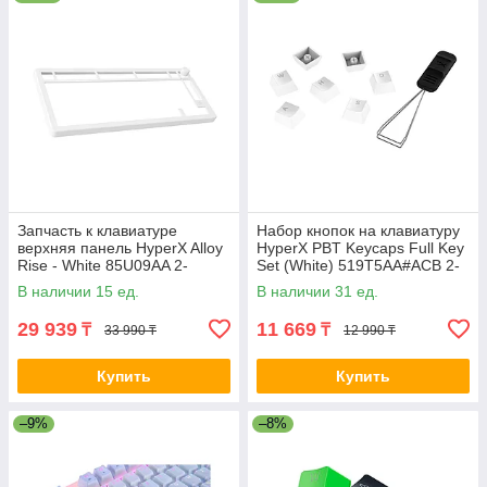
Запчасть к клавиатуре
Набор кнопок на клавиатуру
верхняя панель HyperX Alloy
HyperX PBT Keycaps Full Key
Rise - White 85U09AA 2-
Set (White) 519T5AA#ACB 2-
032610
009114
В наличии 15 ед.
В наличии 31 ед.
29 939
11 669
₸
₸
33 990 ₸
12 990 ₸
Купить
Купить
–9%
–8%