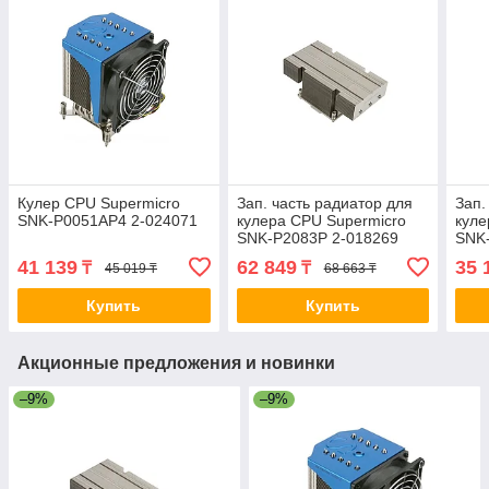
Кулер CPU Supermicro
Зап. часть радиатор для
Зап.
SNK-P0051AP4 2-024071
кулера CPU Supermicro
куле
SNK-P2083P 2-018269
SNK
41 139
62 849
35 
₸
₸
45 019 ₸
68 663 ₸
Купить
Купить
Акционные предложения и новинки
–9%
–9%