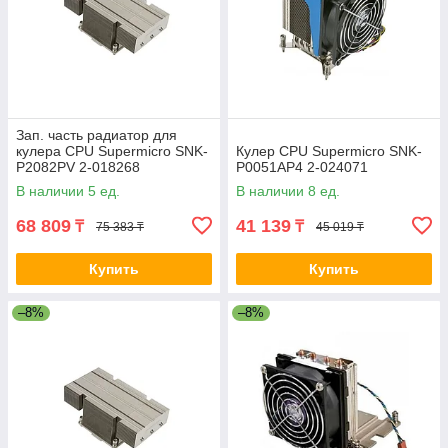
Зап. часть радиатор для
кулера CPU Supermicro SNK-
Кулер CPU Supermicro SNK-
P2082PV 2-018268
P0051AP4 2-024071
В наличии 5 ед.
В наличии 8 ед.
68 809
41 139
₸
₸
75 383 ₸
45 019 ₸
Купить
Купить
–8%
–8%