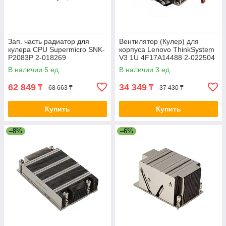
Зап. часть радиатор для
Вентилятор (Кулер) для
кулера CPU Supermicro SNK-
корпуса Lenovo ThinkSystem
P2083P 2-018269
V3 1U 4F17A14488 2-022504
В наличии 5 ед.
В наличии 3 ед.
62 849
34 349
₸
₸
68 663 ₸
37 430 ₸
Купить
Купить
–8%
–6%