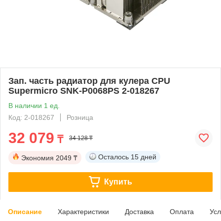
Зап. часть радиатор для кулера CPU
Supermicro SNK-P0068PS 2-018267
В наличии 1 ед.
Код: 2-018267
Розница
32 079
₸
34 128 ₸
Осталось
15 дней
Экономия
2049 ₸
Купить
Описание
Характеристики
Доставка
Оплата
Усл