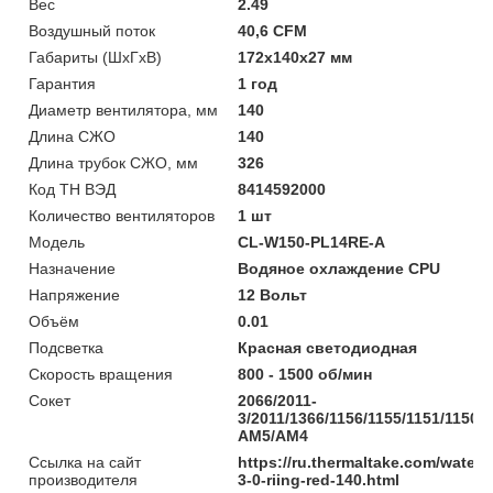
Вес
2.49
Воздушный поток
40,6 CFM
Габариты (ШхГхВ)
172х140х27 мм
Гарантия
1 год
Диаметр вентилятора, мм
140
Длина СЖО
140
Длина трубок СЖО, мм
326
Код ТН ВЭД
8414592000
Количество вентиляторов
1 шт
Модель
CL-W150-PL14RE-A
Назначение
Водяное охлаждение CPU
Напряжение
12 Вольт
Объём
0.01
Подсветка
Красная светодиодная
Скорость вращения
800 - 1500 об/мин
Сокет
2066/2011-
3/2011/1366/1156/1155/1151/1150/
АМ5/АМ4
Ссылка на сайт
https://ru.thermaltake.com/water-
производителя
3-0-riing-red-140.html