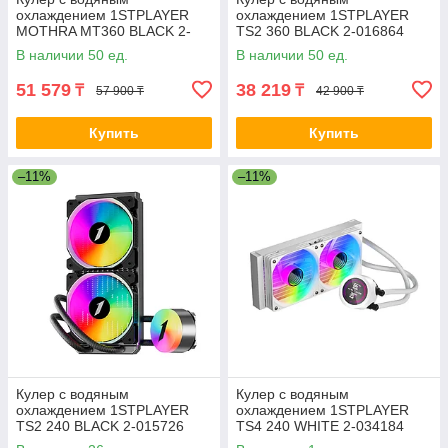
охлаждением 1STPLAYER
охлаждением 1STPLAYER
MOTHRA MT360 BLACK 2-
TS2 360 BLACK 2-016864
015728
В наличии 50 ед.
В наличии 50 ед.
51 579
38 219
₸
₸
57 900 ₸
42 900 ₸
Купить
Купить
–11%
–11%
Кулер с водяным
Кулер с водяным
охлаждением 1STPLAYER
охлаждением 1STPLAYER
TS2 240 BLACK 2-015726
TS4 240 WHITE 2-034184
TS4-240-WH