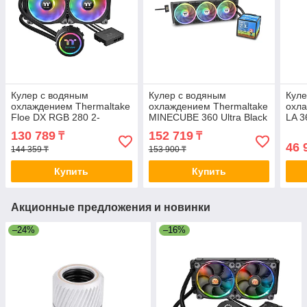
Кулер с водяным
Кулер с водяным
Куле
охлаждением Thermaltake
охлаждением Thermaltake
охла
Floe DX RGB 280 2-
MINECUBE 360 Ultra Black
LA 3
038324-TOP CL-W257-
2-037078 CL-W481-
One 
130 789
152 719
₸
₸
PL14SW-A
PL12SW-A
PL1
46 
144 359 ₸
153 900 ₸
Купить
Купить
Акционные предложения и новинки
–24%
–16%