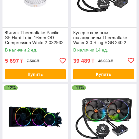
Фитинг Thermaltake Pacific
Кулер с водяным
SF Hard Tube 16mm OD
охлаждением Thermaltake
Compression White 2-032932
Water 3.0 Riing RGB 240 2-
CL-W389-CA16WT-A
018198 CL-W107-PL12SW-A
В наличии 2 ед.
В наличии 14 ед.
5 697
39 489
₸
₸
7 500 ₸
46 990 ₸
Купить
Купить
–12%
–11%