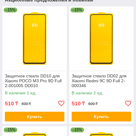
–15%
–15%
Защитное стекло DD10 для
Защитное стекло DD02 для
Xiaomi POCO M3 Pro 9D Full
Xiaomi Redmi 9С 9D Full 2-
2-001005 DD010
000346
В наличии 1 ед.
В наличии 2 ед.
510
510
₸
₸
600 ₸
600 ₸
Купить
Купить
–15%
–15%