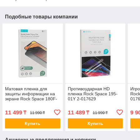
Подобные товары компании
Матовая пленка для
Противоударная HD
Игро
защиты информации на
пленка Rock Space 195-
Rock
экране Rock Space 180F-
01Y 2-017629
017
01Y 2-017635
11 499
11 489
9 9
₸
₸
11 990 ₸
11 990 ₸
Купить
Купить
Акционные предложения и новинки