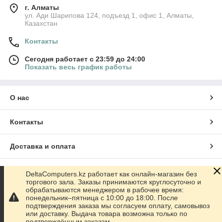
г. Алматы
ул. Ади Шарипова 124, подъезд 1, офис 1, Алматы,
Казахстан
Контакты
Сегодня работает с 23:59 до 24:00
Показать весь график работы
О нас
Контакты
Доставка и оплата
График работы
DeltaComputers.kz работает как онлайн-магазин без
торгового зала. Заказы принимаются круглосуточно и
обрабатываются менеджером в рабочее время:
Полная версия сайта
понедельник–пятница с 10:00 до 18:00. После
подтверждения заказа мы согласуем оплату, самовывоз
или доставку. Выдача товара возможна только по
Сайт создан на маркетплейсе
Satu.kz
подтверждённым заказам.