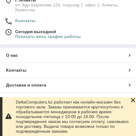
г. Алматы
ул. Ади Шарипова 124, подъезд 1, офис 1, Алматы,
Казахстан
Контакты
Сегодня выходной
Показать весь график работы
О нас
Контакты
Доставка и оплата
График работы
DeltaComputers.kz работает как онлайн-магазин без
торгового зала. Заказы принимаются круглосуточно и
обрабатываются менеджером в рабочее время:
Полная версия сайта
понедельник–пятница с 10:00 до 18:00. После
подтверждения заказа мы согласуем оплату, самовывоз
или доставку. Выдача товара возможна только по
Сайт создан на маркетплейсе
Satu.kz
подтверждённым заказам.