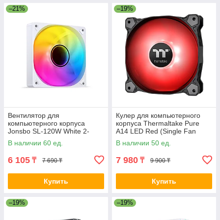
–21%
–19%
Вентилятор для
Кулер для компьютерного
компьютерного корпуса
корпуса Thermaltake Pure
Jonsbo SL-120W White 2-
A14 LED Red (Single Fan
021790
Pack) 2-008427 CL-F110-
В наличии 60 ед.
В наличии 50 ед.
PL14RE-A
6 105
7 980
₸
₸
7 690 ₸
9 900 ₸
Купить
Купить
–19%
–19%