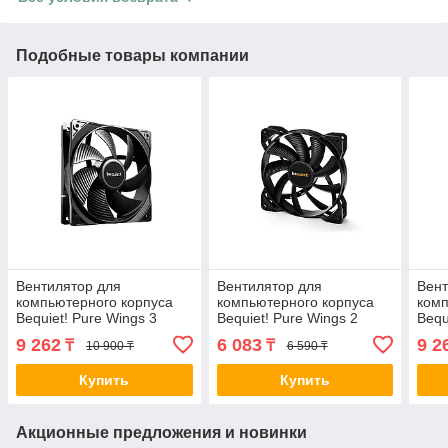
Подобные товары компании
Вентилятор для
Вентилятор для
Вент
компьютерного корпуса
компьютерного корпуса
комп
Bequiet! Pure Wings 3
Bequiet! Pure Wings 2
Bequ
120mm PWM 2-017524
140mm 2-008243 BL047
120
9 262
6 083
9 2
₸
₸
10 900 ₸
6 590 ₸
BL105
Whit
Купить
Купить
Акционные предложения и новинки