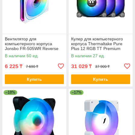
Вентилятор для
Кулер для компьютерного
компьютерного корпуса
корпуса Thermaltake Pure
Jonsbo FR-505WR Reverse
Plus 12 RGB TT Premium
White 2-032391 FR-505WR
Edition (3-Fan Pack) 2-008548
В наличии 60 ед.
В наличии 27 ед.
White
6 225
31 029
₸
₸
7 690 ₸
37 900 ₸
Купить
Купить
–18%
–17%