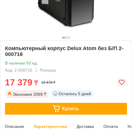
Компьютерный корпус Delux Atom без Б/П 2-
000716
В наличии 50 ед.
Код: 2-000716
Розница
17 379
₸
19 478 ₸
Осталось
5 дней
Экономия
2099 ₸
Купить
Описание
Характеристики
Доставка
Оплата
Ус