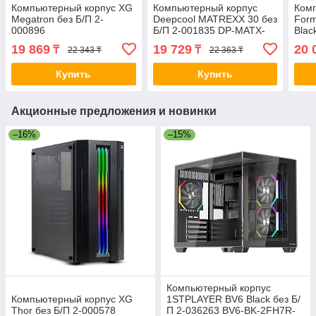
Компьютерный корпус XG
Компьютерный корпус
Ком
Megatron без Б/П 2-
Deepcool MATREXX 30 без
Form
000896
Б/П 2-001835 DP-MATX-
Blac
MATREXX30
19 869
19 729
20 
₸
₸
22 343 ₸
22 363 ₸
Купить
Купить
Акционные предложения и новинки
–16%
–15%
Компьютерный корпус
Компьютерный корпус XG
1STPLAYER BV6 Black без Б/
Thor без Б/П 2-000578
П 2-036263 BV6-BK-2FH7R-