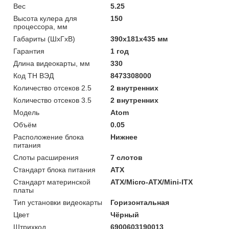
Вес
5.25
Высота кулера для
150
процессора, мм
Габариты (ШхГхВ)
390х181х435 мм
Гарантия
1 год
Длина видеокарты, мм
330
Код ТН ВЭД
8473308000
Количество отсеков 2.5
2 внутренних
Количество отсеков 3.5
2 внутренних
Модель
Atom
Объём
0.05
Расположение блока
Нижнее
питания
Слоты расширения
7 слотов
Стандарт блока питания
ATX
Стандарт материнской
ATX/Micro-ATX/Mini-ITX
платы
Тип установки видеокарты
Горизонтальная
Цвет
Чёрный
Штрихкод
6900603190013