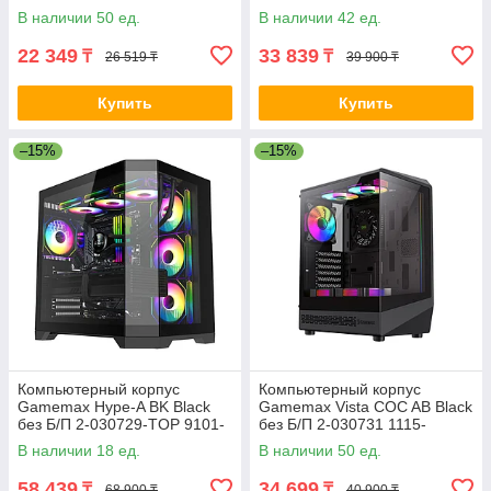
1FH7
В наличии 50 ед.
В наличии 42 ед.
22 349
33 839
₸
₸
26 519 ₸
39 900 ₸
Купить
Купить
–15%
–15%
Компьютерный корпус
Компьютерный корпус
Gamemax Hype-A BK Black
Gamemax Vista COC AB Black
без Б/П 2-030729-TOP 9101-
без Б/П 2-030731 1115-
0000R0165
3806R0004
В наличии 18 ед.
В наличии 50 ед.
58 439
34 699
₸
₸
68 900 ₸
40 900 ₸