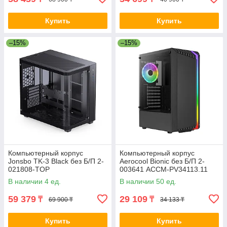
Купить
Купить
–15%
–15%
Компьютерный корпус
Компьютерный корпус
Jonsbo TK-3 Black без Б/П 2-
Aerocool Bionic без Б/П 2-
021808-TOP
003641 ACCM-PV34113.11
В наличии 4 ед.
В наличии 50 ед.
59 379
29 109
₸
₸
69 900 ₸
34 133 ₸
Купить
Купить