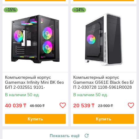
–15%
–14%
Компьютерный корпус
Компьютерный корпус
Gamemax Infinity Mini BK без
Gamemax G561E Black без Б/
Б/П 2-032551 9101-
П 2-030728 1108-5961R0028
0000R0191
В наличии 50 ед.
В наличии 50 ед.
40 039
20 539
₸
₸
46 900 ₸
23 900 ₸
Купить
Купить
Показать ещё