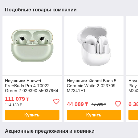
Подобные товары компании
Наушники Huawei
Наушники Xiaomi Buds 5
Науш
FreeBuds Pro 4 T0022
Ceramic White 2-023709
Play
Green 2-029390 55037964
M2341E1
M24
111 079
₸
44 089
6 3
₸
46 990 ₸
114 130 ₸
Купить
Купить
Акционные предложения и новинки