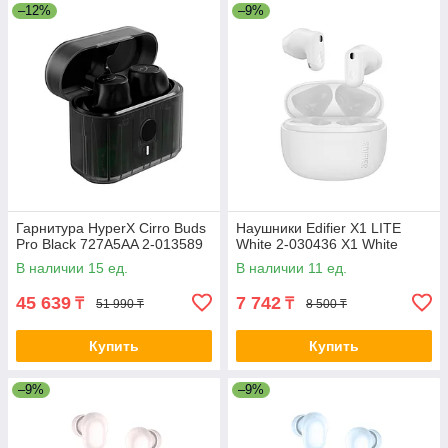
–12%
–9%
Гарнитура HyperX Cirro Buds
Наушники Edifier X1 LITE
Pro Black 727A5AA 2-013589
White 2-030436 X1 White
В наличии 15 ед.
В наличии 11 ед.
45 639
7 742
₸
₸
51 990 ₸
8 500 ₸
Купить
Купить
–9%
–9%