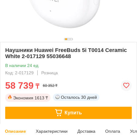
Наушники Huawei FreeBuds 5i T0014 Ceramic
White 2-017129 55036648
В наличии 24 ед.
Код: 2-017129
Розница
58 739
₸
60 352 ₸
Осталось
30 дней
Экономия
1613 ₸
Купить
Описание
Характеристики
Доставка
Оплата
Усл