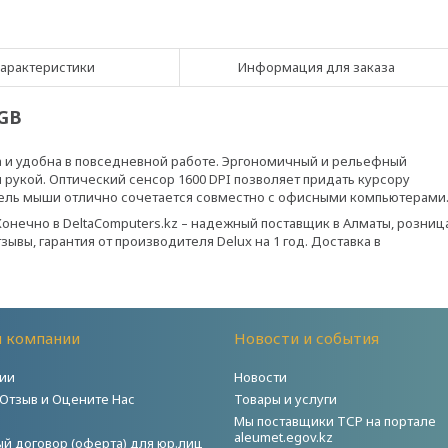
арактеристики
Информация для заказа
GB
 и удобна в повседневной работе. Эргономичный и рельефный
й рукой. Оптический сенсор 1600 DPI позволяет придать курсору
ель мыши отлично сочетается совместно с офисными компьютерами
Конечно в DeltaComputers.kz – надежный поставщик в Алматы, розниц
зывы, гарантия от производителя Delux на 1 год. Доставка в
й компании
Новости и события
ии
Новости
 Отзыв и Оцените Нас
Товары и услуги
Мы поставщики ТСР на портале
aleumet.egov.kz
й договор (оферта) для юр.лиц