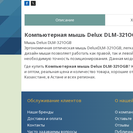
Описание
Х
Компьютерная мышь Delux DLM-321O
Мышь Delux DLM-321OGB
Эргономичная оптическая мышь DeluxDLM-321OGB, легка
дизайн мыши позволяет работать как правой, так и лево
необходимую точность позиционирования. Данная мод
Где купить
Компьютерная мышь Delux DLM-321OGB
? 
и оптом, реальная цена и количество товара, хорошие от
Казахстане, в Астане и всех регионах.
Обслуживание клиентов
О наше
Наши бренды
О компан
Доставка и оплата
Оставьте
Контакты
Отзывы
Часто задаваемы вопросы
Публичны