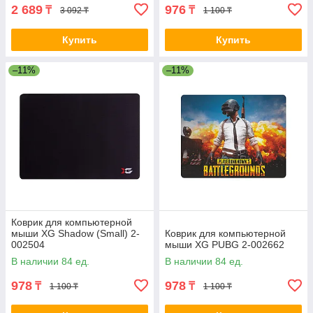
2 689
976
₸
₸
3 092 ₸
1 100 ₸
Купить
Купить
–11%
–11%
Коврик для компьютерной
мыши XG Shadow (Small) 2-
Коврик для компьютерной
002504
мыши XG PUBG 2-002662
В наличии 84 ед.
В наличии 84 ед.
978
978
₸
₸
1 100 ₸
1 100 ₸