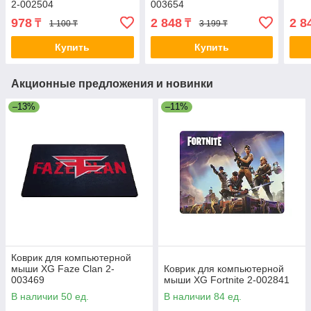
2-002504
003654
978
2 848
2 8
₸
₸
1 100 ₸
3 199 ₸
Купить
Купить
Акционные предложения и новинки
–13%
–11%
Коврик для компьютерной
мыши XG Faze Clan 2-
Коврик для компьютерной
003469
мыши XG Fortnite 2-002841
В наличии 50 ед.
В наличии 84 ед.