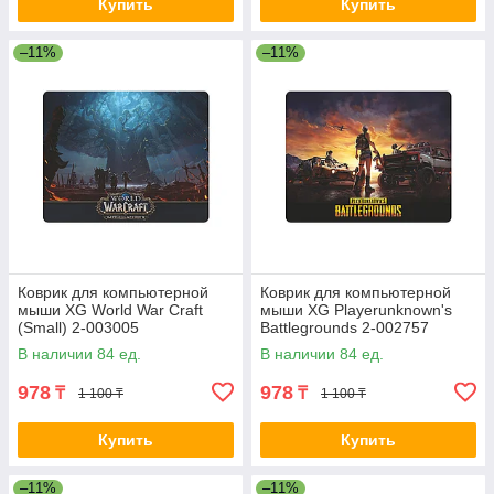
Купить
Купить
–11%
–11%
Коврик для компьютерной
Коврик для компьютерной
мыши XG World War Craft
мыши XG Playerunknown's
(Small) 2-003005
Battlegrounds 2-002757
В наличии 84 ед.
В наличии 84 ед.
978
978
₸
₸
1 100 ₸
1 100 ₸
Купить
Купить
–11%
–11%