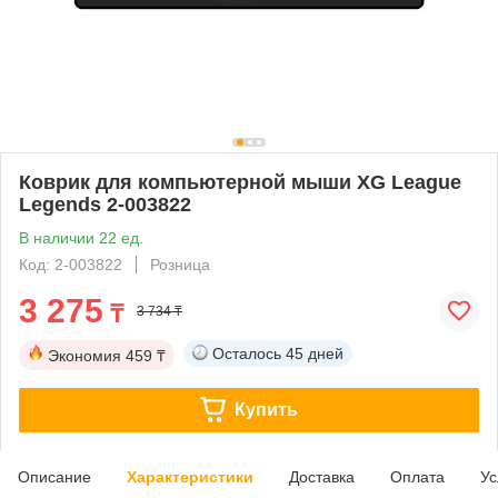
Коврик для компьютерной мыши XG League
Legends 2-003822
В наличии 22 ед.
Код: 2-003822
Розница
3 275
₸
3 734 ₸
Осталось
45 дней
Экономия
459 ₸
Купить
Описание
Характеристики
Доставка
Оплата
Ус