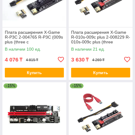
Плата расширения X-Game
Плата расширения X-Game
R-P3C 2-004765 R-P3C (009s
R-010s-009с plus 2-008229 R-
plus (three c
010s-009с plus (three
connectors))
В наличии 100 ед.
В наличии 21 ед.
4 076
3 630
₸
₸
4 815 ₸
4 269 ₸
Купить
Купить
–15%
–15%