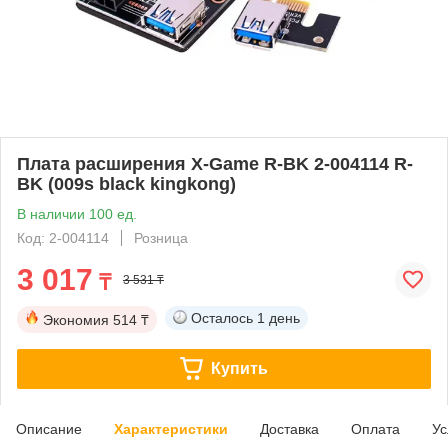
Плата расширения X-Game R-BK 2-004114 R-
BK (009s black kingkong)
В наличии 100 ед.
Код: 2-004114
Розница
3 017
₸
3 531 ₸
Осталось
1 день
Экономия
514 ₸
Купить
Описание
Характеристики
Доставка
Оплата
Ус