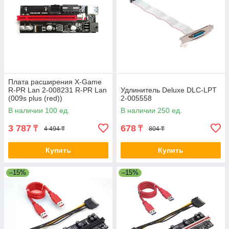
Плата расширения X-Game
R-PR Lan 2-008231 R-PR Lan
Удлинитель Deluxe DLC-LPT
(009s plus (red))
2-005558
В наличии 100 ед.
В наличии 250 ед.
3 787
678
₸
₸
4 494 ₸
804 ₸
Купить
Купить
–15%
–15%