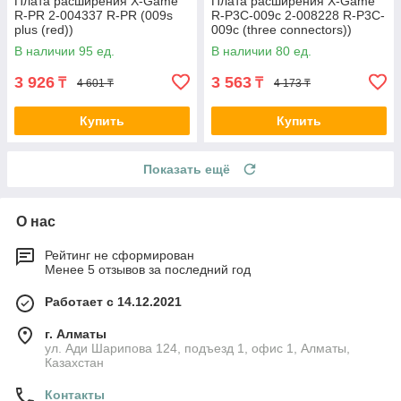
Плата расширения X-Game
Плата расширения X-Game
R-PR 2-004337 R-PR (009s
R-P3C-009c 2-008228 R-P3C-
plus (red))
009c (three connectors))
В наличии 95 ед.
В наличии 80 ед.
3 926
3 563
₸
₸
4 601 ₸
4 173 ₸
Купить
Купить
Показать ещё
О нас
Рейтинг не сформирован
Менее 5 отзывов за последний год
Работает с 14.12.2021
г. Алматы
ул. Ади Шарипова 124, подъезд 1, офис 1, Алматы,
Казахстан
Контакты