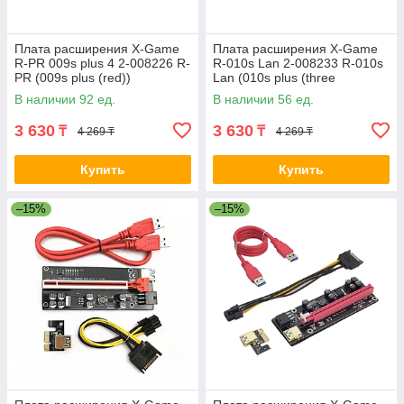
Плата расширения X-Game
Плата расширения X-Game
R-PR 009s plus 4 2-008226 R-
R-010s Lan 2-008233 R-010s
PR (009s plus (red))
Lan (010s plus (three
connectors))
В наличии 92 ед.
В наличии 56 ед.
3 630
3 630
₸
₸
4 269 ₸
4 269 ₸
Купить
Купить
–15%
–15%