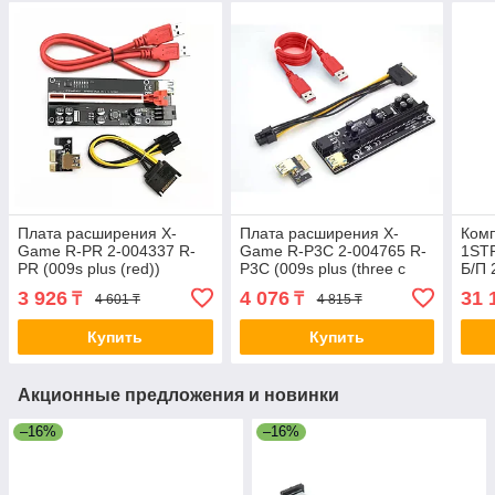
Плата расширения X-
Плата расширения X-
Ком
Game R-PR 2-004337 R-
Game R-P3C 2-004765 R-
1STP
PR (009s plus (red))
P3C (009s plus (three c
Б/П 
2FA
3 926
4 076
31 
₸
₸
4 601 ₸
4 815 ₸
Купить
Купить
Акционные предложения и новинки
–16%
–16%