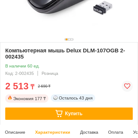
Компьютерная мышь Delux DLM-107OGB 2-
002435
В наличии 60 ед.
Код: 2-002435
Розница
2 513
₸
2 690 ₸
Осталось
43 дня
Экономия
177 ₸
Купить
Описание
Характеристики
Доставка
Оплата
Ус