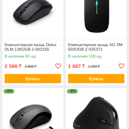
Компьютерная мышь Delux
Компьютерная мышь XG XM-
DLM-136OGB 2-002256
550OGB 2-035371
В наличии 60 ед.
В наличии 100 ед.
2 590
1 087
₸
₸
2 890 ₸
1 200 ₸
Купить
Купить
–8%
–8%