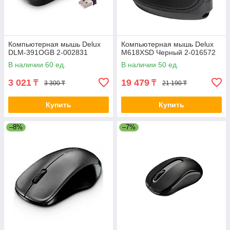
Компьютерная мышь Delux
Компьютерная мышь Delux
DLM-391OGB 2-002831
M618XSD Черный 2-016572
В наличии 60 ед.
В наличии 50 ед.
3 021
19 479
₸
₸
3 300 ₸
21 190 ₸
Купить
Купить
–8%
–7%