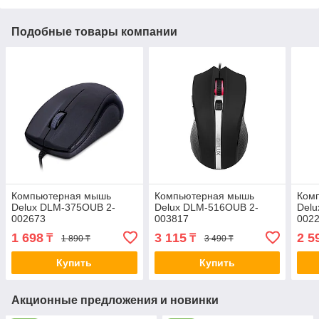
Подобные товары компании
Компьютерная мышь
Компьютерная мышь
Ком
Delux DLM-375OUB 2-
Delux DLM-516OUB 2-
Del
002673
003817
002
1 698
3 115
2 5
₸
₸
1 890 ₸
3 490 ₸
Купить
Купить
Акционные предложения и новинки