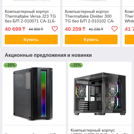
Компьютерный корпус
Компьютерный корпус
Ком
Thermaltake Versa J23 TG
Thermaltake Divider 300
Ther
без Б/П 2-010071 CA-1L6-
TG без Б/П 2-010102 CA-
Whit
00M1WN-00
1S2-00M1WN-00
CA-
40 699
40 209
41 
₸
₸
44 900 ₸
41 230 ₸
Купить
Купить
Акционные предложения и новинки
–16%
–15%
Компьютерный корпус