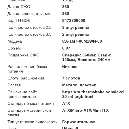
Длина СЖО
360
Длина видеокарты, мм
360
Код ТН ВЭД
8473308000
Количество отсеков 2.5
3 внутренних
Количество отсеков 3.5
2 внутренних
Модель
CA-1M7-00M1WN-00
Объём
0.07
Поддержка СЖО
Спереди: 360мм; Сзади:
120мм; Боковое: 240мм
Расположение блока
Нижнее
питания
Слоты расширения
7 слотов
Состав
Металл, пластик
Ссылка на сайт
https://ru.thermaltake.com/level-
производителя
20-mt-argb.html
Стандарт блока питания
ATX
Стандарт материнской
ATX/Micro-ATX/Mini-ITX
платы
Тип установки видеокарты
Горизонтальная
Цвет
Чёрный