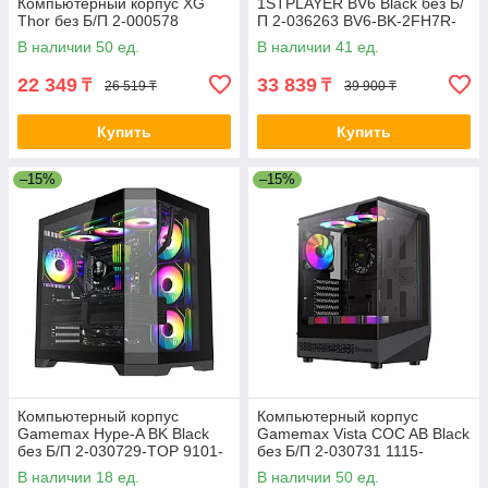
Компьютерный корпус XG
1STPLAYER BV6 Black без Б/
Thor без Б/П 2-000578
П 2-036263 BV6-BK-2FH7R-
1FH7
В наличии 50 ед.
В наличии 41 ед.
22 349
33 839
₸
₸
26 519 ₸
39 900 ₸
Купить
Купить
–15%
–15%
Компьютерный корпус
Компьютерный корпус
Gamemax Hype-A BK Black
Gamemax Vista COC AB Black
без Б/П 2-030729-TOP 9101-
без Б/П 2-030731 1115-
0000R0165
3806R0004
В наличии 18 ед.
В наличии 50 ед.