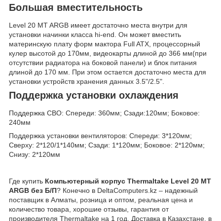
Большая вместительность
Level 20 MT ARGB имеет достаточно места внутри для
установки начинки класса hi-end. Он может вместить
материнскую плату форм мактора Full ATX, процессорный
кулер высотой до 170мм, видеокарты длиной до 366 мм(при
отсутствии радиатора на боковой панели) и блок питания
длиной до 170 мм. При этом остается достаточно места для
установки устройств хранения данных 3.5"/2.5".
Поддержка установки охлаждения
Поддержка СВО: Спереди: 360мм; Сзади:120мм; Боковое:
240мм
Поддержка установки вентиляторов: Спереди: 3*120мм;
Сверху: 2*120/1*140мм; Сзади: 1*120мм; Боковое: 2*120мм;
Снизу: 2*120мм
Где купить
Компьютерный корпус Thermaltake Level 20 MT
ARGB без Б/П
? Конечно в DeltaComputers.kz – надежный
поставщик в Алматы, розница и оптом, реальная цена и
количество товара, хорошие отзывы, гарантия от
производителя Thermaltake на 1 год. Доставка в Казахстане, в