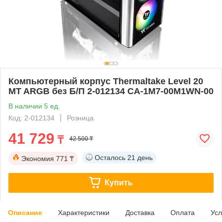
Компьютерный корпус Thermaltake Level 20
MT ARGB без Б/П 2-012134 CA-1M7-00M1WN-00
В наличии 5 ед.
Код: 2-012134
Розница
41 729
₸
42 500 ₸
Осталось
21 день
Экономия
771 ₸
Купить
Описание
Характеристики
Доставка
Оплата
Усл