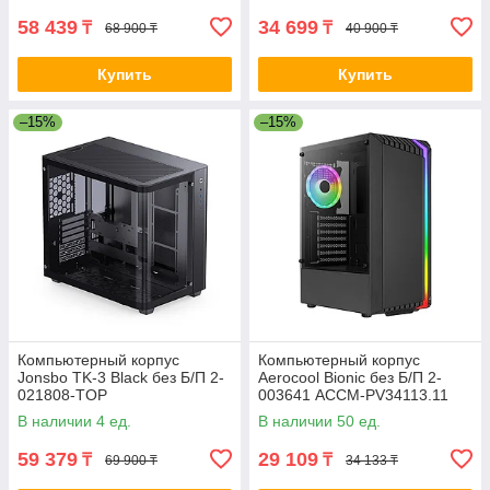
58 439
34 699
₸
₸
68 900 ₸
40 900 ₸
Купить
Купить
–15%
–15%
Компьютерный корпус
Компьютерный корпус
Jonsbo TK-3 Black без Б/П 2-
Aerocool Bionic без Б/П 2-
021808-TOP
003641 ACCM-PV34113.11
В наличии 4 ед.
В наличии 50 ед.
59 379
29 109
₸
₸
69 900 ₸
34 133 ₸