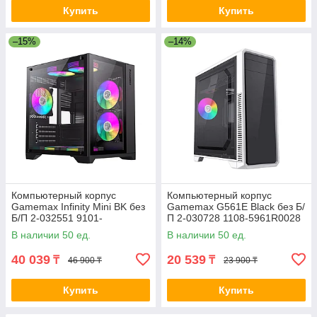
Купить
Купить
–15%
–14%
Компьютерный корпус
Компьютерный корпус
Gamemax Infinity Mini BK без
Gamemax G561E Black без Б/
Б/П 2-032551 9101-
П 2-030728 1108-5961R0028
0000R0191
В наличии 50 ед.
В наличии 50 ед.
40 039
20 539
₸
₸
46 900 ₸
23 900 ₸
Купить
Купить