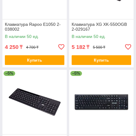
Клавиатура Rapoo E1050 2-
Клавиатура XG XK-550OGB
038002
2-029167
В наличии 50 ед.
В наличии 50 ед.
4 250
5 182
₸
₸
4 700 ₸
5 500 ₸
Купить
Купить
–5%
–5%