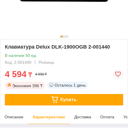
Клавиатура Delux DLK-1900OGB 2-001440
В наличии 50 ед.
Код: 2-001440
Розница
4 594
₸
4 990 ₸
Осталось
1 день
Экономия
396 ₸
Купить
Описание
Характеристики
Доставка
Оплата
Ус