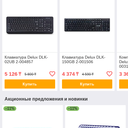
Клавиатура Delux DLK-
Клавиатура Delux DLK-
Ком
02UB 2-004857
150GB 2-001506
Del
003
5 126
4 374
3 3
₸
₸
5 800 ₸
4 590 ₸
Купить
Купить
Акционные предложения и новинки
–11%
–11%