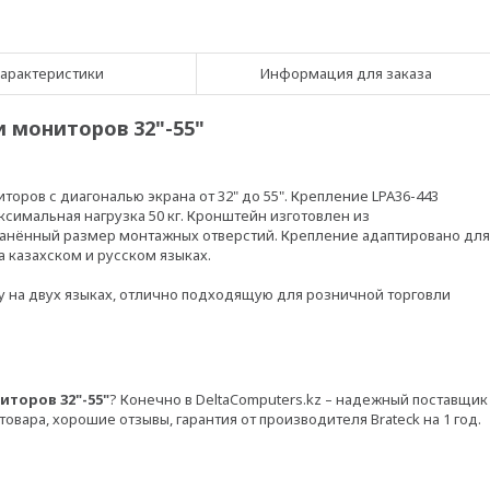
арактеристики
Информация для заказа
и мониторов 32"-55"
оров с диагональю экрана от 32" до 55". Крепление LPA36-443
ксимальная нагрузка 50 кг. Кронштейн изготовлен из
ранённый размер монтажных отверстий. Крепление адаптировано для
а казахском и русском языках.
у на двух языках, отлично подходящую для розничной торговли
иторов 32"-55"
? Конечно в DeltaComputers.kz – надежный поставщик
товара, хорошие отзывы, гарантия от производителя Brateck на 1 год.